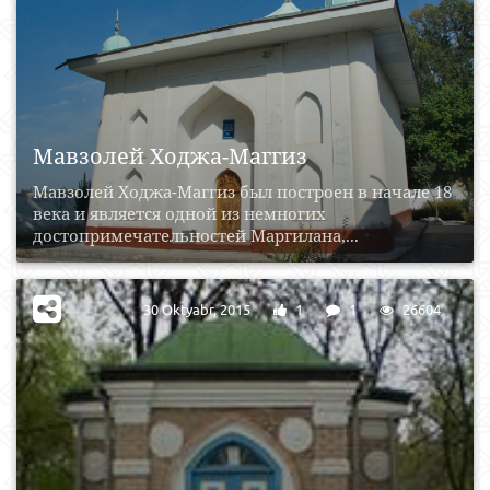
Мавзолей Ходжа-Маггиз
Мавзолей Ходжа-Маггиз был построен в начале 18
века и является одной из немногих
достопримечательностей Маргилана,...
30 Oktyabr, 2015
1
1
26604