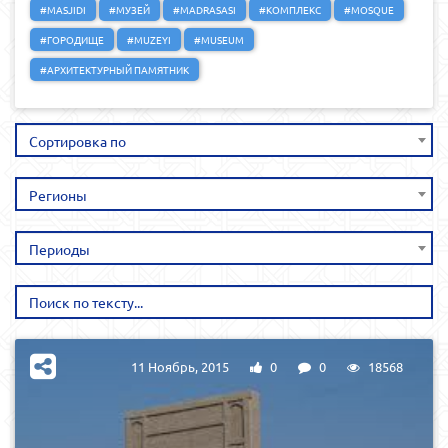
#MASJIDI
#МУЗЕЙ
#MADRASASI
#КОМПЛЕКС
#MOSQUE
#ГОРОДИЩЕ
#MUZEYI
#MUSEUM
#АРХИТЕКТУРНЫЙ ПАМЯТНИК
Сортировка по
Регионы
Периоды
11 Ноябрь, 2015
0
0
18568