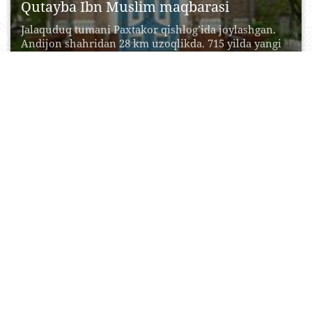
Qutayba Ibn Muslim maqbarasi
Jalaquduq tumani Paxtakor qishlog’ida joylashgan.
Andijon shahridan 28 km uzoqlikda. 715 yilda yangi
saylangan xalifa...
30 Oktyabr, 2015
0
0
17444
Fozilmon Ota ziyoratgohi
Xonobod shahri Fozilmon ota qishlog’ida joylashgan.
Andijon shahar markazidan 72 km uzoqlikda. Diniy
ulomo Sayid...