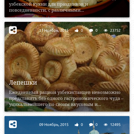
узбекской кухни для праздников и
повседневности, с различными...
11 Ноябрь, 2015
0
0
23752
Лепешки
Ежедневный рацион узбекистанцев невозможно
представить без одного гастрономического чуда –
уникальнейшего по своим вкусовым и...
09 Ноябрь, 2015
0
0
12495