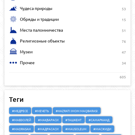
Чудеса природы
53
Обряды и традиции
15
Места паломничества
51
Религиозные объекты
76
Музеи
47
Прочее
34
605
Теги
#МЕДРЕСЕ
#МЕЧЕТЬ
#HAZRATI IMOM MAQBARASI
#МАВЗОЛЕЙ
#МАҚБАРАСИ
#ТАШКЕНТ
#САМАРКАНД
#MADRASAH
#МАДРАСАСИ
#MAUSOLEUM
#МАСЖИДИ