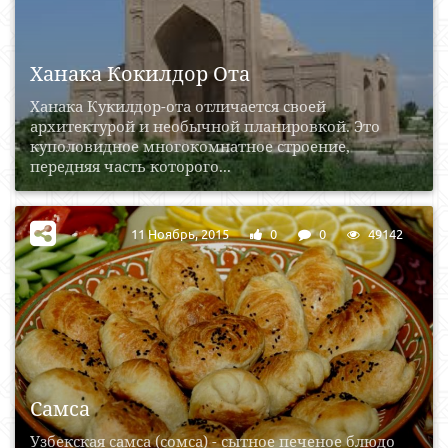
Ханака Кокилдор Ота
Ханака Кукилдор-ота отличается своей
архитектурой и необычной планировкой. Это
куполовидное многокомнатное строение,
передняя часть которого...
11 Ноябрь, 2015
0
0
49142
Самса
Узбекская самса (сомса) - сытное печеное блюдо