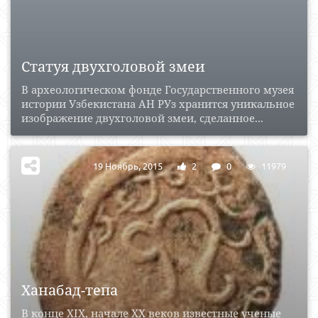
Статуя двухголовой змеи
В археологическом фонде Государственного музея
истории Узбекистана АН РУз хранится уникальное
изображение двухголовой змеи, сделанное...
19 Ноябрь, 2015
2
0
11979
Ханабад-тепа
В конце XIX, начале XX веков известные ученые