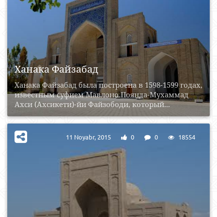
Ханака Файзабад
Ханака Файзабад была построена в 1598-1599 годах,
известным суфием Мавлоно Поянда-Мухаммад
Ахси (Ахсикети)-йи Файзободи, который...
11 Noyabr, 2015
0
0
18554