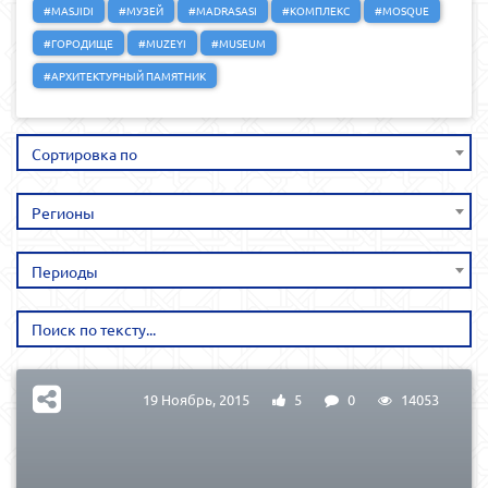
#MASJIDI
#МУЗЕЙ
#MADRASASI
#КОМПЛЕКС
#MOSQUE
#ГОРОДИЩЕ
#MUZEYI
#MUSEUM
#АРХИТЕКТУРНЫЙ ПАМЯТНИК
Сортировка по
Регионы
Периоды
19 Ноябрь, 2015
5
0
14053