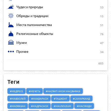
Чудеса природы
53
Обряды и традиции
15
Места паломничества
51
Религиозные объекты
76
Музеи
47
Прочее
34
605
Теги
#МЕДРЕСЕ
#МЕЧЕТЬ
#HAZRATI IMOM MAQBARASI
#МАВЗОЛЕЙ
#МАҚБАРАСИ
#ТАШКЕНТ
#САМАРКАНД
#MADRASAH
#МАДРАСАСИ
#MAUSOLEUM
#МАСЖИДИ