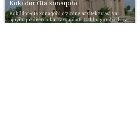
Kokildor Ota xonaqohi
Kokildor-ota xonaqohi o‘zining arxitekturasi va
ajoyib qurilishi bilan farq qiladi. Ushbu gumbazli va
ko‘p xonali...
11 Noyabr, 2015
0
0
49117
Tandir somsa
Узбекская самса (сомса) - сытное печеное блюдо
узбекской кухни для праздников и
повседневности, с различными...