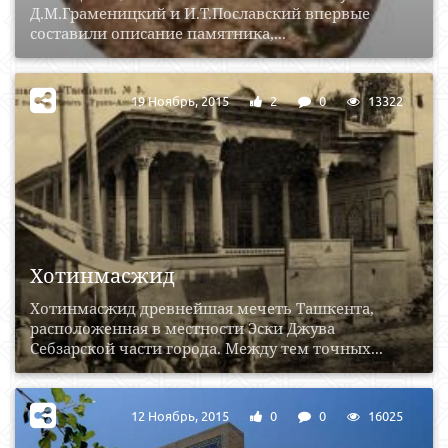
Д.М.Граменицкий и И.Т.Пославский впервые
составили описание памятника,...
19 Ноябрь, 2015
2
0
13322
Хотинмасжид
Хотинмасжид древнейшая мечеть Ташкента,
расположенная в местности Эски Джува
Себзарской части города. Между тем точных...
12 Ноябрь, 2015
0
0
16025