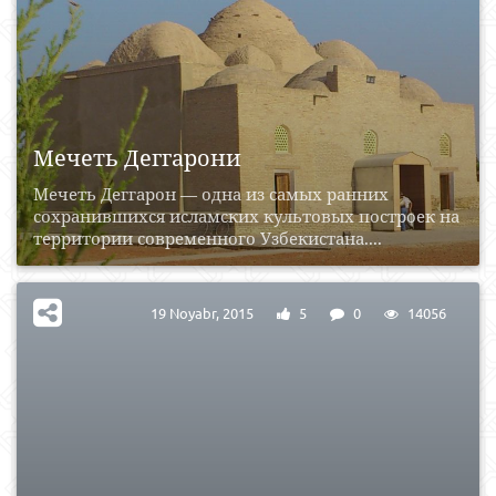
Мечеть Деггарони
Мечеть Деггарон — одна из самых ранних
сохранившихся исламских культовых построек на
территории современного Узбекистана....
19 Noyabr, 2015
5
0
14056