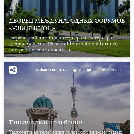
ДВОРЕЦ МЕЖДУНАРОДНЫХ ФОРУМОВ
«УЗБЕКИСТОН»
Разработкой дизайна интерьера и экстерьера
Дворца форумов (Palace of International Forums),
построенного в Ташкенте в...
05 Февраль, 2017
9
0
121268
Ташкентская телебашня
Ташкентская телебашня является одним из самых