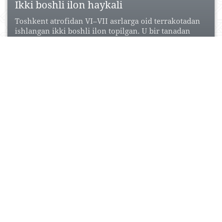
Ikki boshli ilon haykali
Toshkent atrofidan VI–VII asrlarga oid terrakotadan
ishlangan ikki boshli ilon topilgan. U bir tanadan
chiquvchi...
19 Noyabr, 2015
2
0
11986
Xonobodtepa
Qadimiy shahar xarobasi (6–13-asrlarning boshi, 16–
17-asrlar). Toshkent janubida, Chirchiq daryosining
o‘ng sohilida, daryodan 0,5 km...