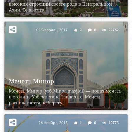
высоких строений своего рода в Центральной
Азии. Ее высота...
02 Февраль, 2017
2
0
22762
Мечеть Минор
Мечеть Минор (узб.Minor masjidi) — новая мечеть
в столице Узбекистана Ташкенте. Мечеть
располагается на берегу...
26 Ноябрь, 2015
1
0
19773