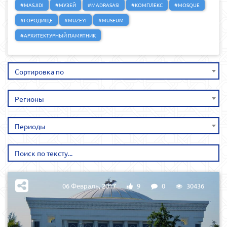
#MASJIDI
#МУЗЕЙ
#MADRASASI
#КОМПЛЕКС
#MOSQUE
#ГОРОДИЩЕ
#MUZEYI
#MUSEUM
#АРХИТЕКТУРНЫЙ ПАМЯТНИК
Сортировка по
Регионы
Периоды
06 Февраль, 2017
9
0
30436