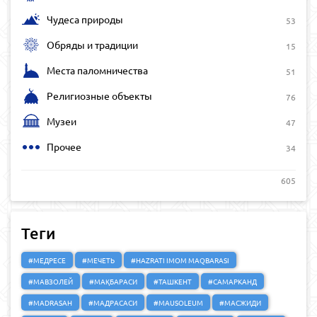
Чудеса природы
53
Обряды и традиции
15
Места паломничества
51
Религиозные объекты
76
Музеи
47
Прочее
34
605
Теги
#МЕДРЕСЕ
#МЕЧЕТЬ
#HAZRATI IMOM MAQBARASI
#МАВЗОЛЕЙ
#МАҚБАРАСИ
#ТАШКЕНТ
#САМАРКАНД
#MADRASAH
#МАДРАСАСИ
#MAUSOLEUM
#МАСЖИДИ