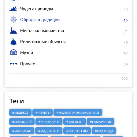
Чудеса природы
53
Обряды и традиции
15
Места паломничества
51
Религиозные объекты
76
Музеи
47
Прочее
34
605
Теги
#МЕДРЕСЕ
#МЕЧЕТЬ
#HAZRATI IMOM MAQBARASI
#МАВЗОЛЕЙ
#МАҚБАРАСИ
#ТАШКЕНТ
#САМАРКАНД
#MADRASAH
#МАДРАСАСИ
#MAUSOLEUM
#МАСЖИДИ