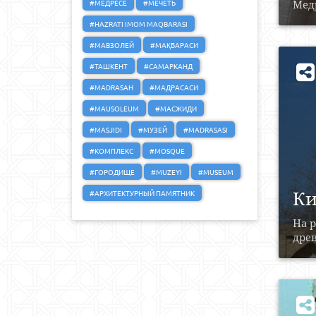
#МЕДРЕСЕ
#МЕЧЕТЬ
Медр
#HAZRATI IMOM MAQBARASI
#МАВЗОЛЕЙ
#МАҚБАРАСИ
#ТАШКЕНТ
#САМАРКАНД
#MADRASAH
#МАДРАСАСИ
#MAUSOLEUM
#МАСЖИДИ
#MASJIDI
#МУЗЕЙ
#MADRASASI
#КОМПЛЕКС
#MOSQUE
#ГОРОДИЩЕ
#MUZEYI
#MUSEUM
Ки
#АРХИТЕКТУРНЫЙ ПАМЯТНИК
На р
древ