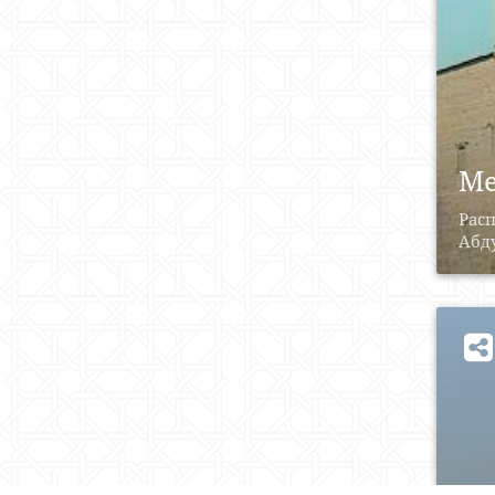
Ме
Расп
Абду