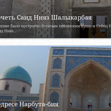
четь Саид Нияз Шалыкарбая
оение было построено богатым хивинским купцом Сейид Н
д Нияз...
дресе Нарбута-бия