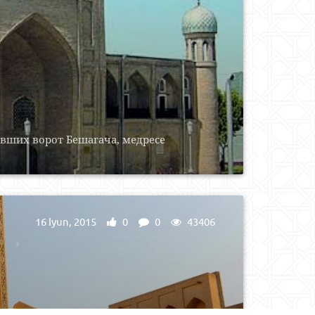
ывших ворот Бешагача, медресе
16 Iyun, 2015
0
0
43406