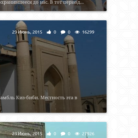
хранившееся до нас. В тот период...
29 Июнь, 2015
0
0
16299
амбль Киз-биби. Местность эта в
23 Июнь, 2015
0
0
27926