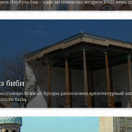
есе Норбута-бия – одно из немногих медресе XVIII века, со
з биби
асстоянии 30 км от Бухары расположен архитектурный анс
ности была...