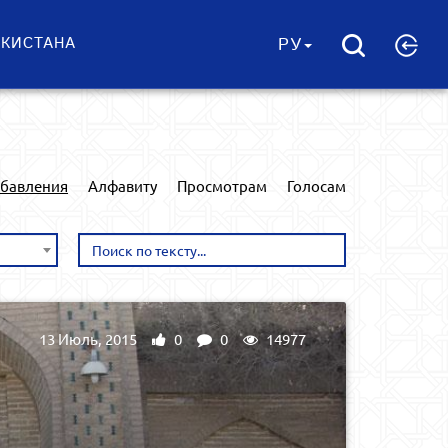
ЕКИСТАНА
РУ
обавления
Алфавиту
Просмотрам
Голосам
13 Июль, 2015
0
0
14977