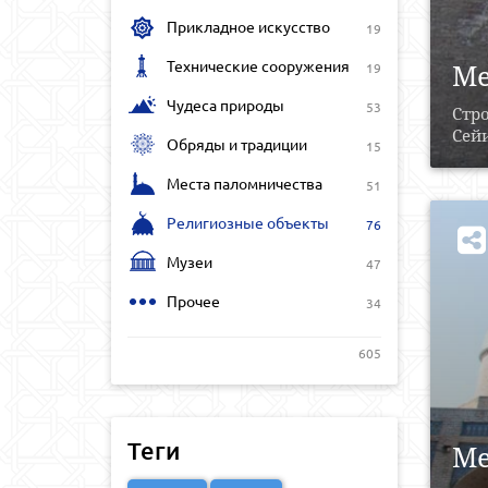
Прикладное искусство
19
Технические сооружения
Ме
19
Чудеса природы
53
Стр
Сейи
Обряды и традиции
15
Места паломничества
51
Религиозные объекты
76
Музеи
47
Прочее
34
605
Теги
Ме