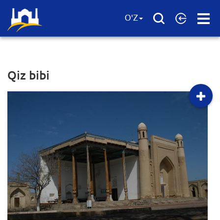
Open
O'Z
Menu
Qiz bibi