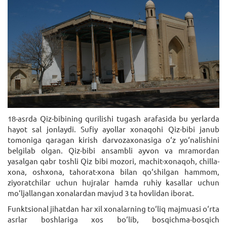
18-asrda Qiz-bibining qurilishi tugash arafasida bu yerlarda
hayot sal jonlaydi. Sufiy ayollar xonaqohi Qiz-bibi janub
tomoniga qaragan kirish darvozaxonasiga o‘z yo‘nalishini
belgilab olgan. Qiz-bibi ansambli ayvon va mramordan
yasalgan qabr toshli Qiz bibi mozori, machit-xonaqoh, chilla-
xona, oshxona, tahorat-xona bilan qo‘shilgan hammom,
ziyoratchilar uchun hujralar hamda ruhiy kasallar uchun
mo‘ljallangan xonalardan mavjud 3 ta hovlidan iborat.
Funktsional jihatdan har xil xonalarning to‘liq majmuasi o‘rta
asrlar boshlariga xos bo‘lib, bosqichma-bosqich