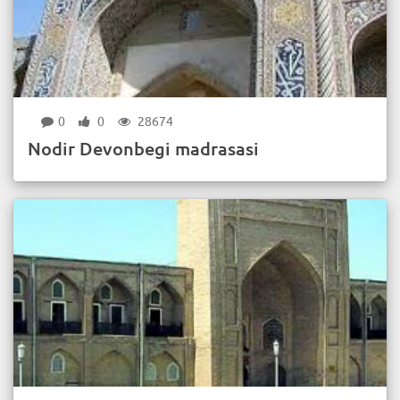
0
0
28674
Nodir Devonbegi madrasasi