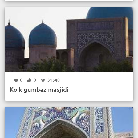
0
0
31540
Ko‘k gumbaz masjidi