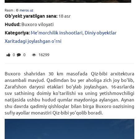
Rasm : ©
meros.uz
Ob'yekt yaratilgan sana:
18 asr
Hudud:
Buxoro viloyati
Kategoriya:
Me‘morchilik inshootlari
,
Diniy obyektlar
Xaritadagi joylashgan o'rni
0
0
16299
Buxoro shahridan 30 km masofada Qiz-bibi arxitektura
ansambali mavjud. Qadimdan bu yer aholiga zich joy bo‘lib,
Zarafshon daryosi etaklari bo‘ylab joylashgan. 16-asrlarda
suv sathining doimiy ko‘tarilishi va uning yetishmovchiligi
natijasida ushbu hudud qumlar maydoniga aylangan. Aynan
shu davrda qadimiy qishloqlar bilan birga Buxoro oazisining
sufiy ayollar monastiri Qiz-bibi yo‘qolib boradi.