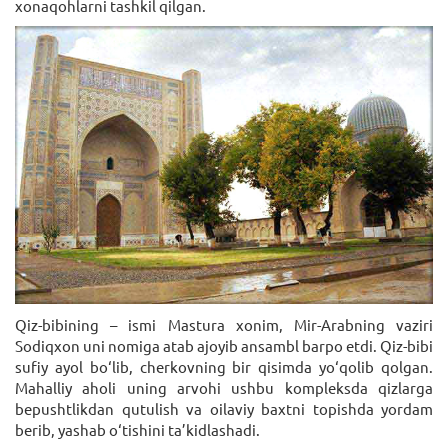
xonaqohlarni tashkil qilgan.
Qiz-bibining – ismi Mastura xonim, Mir-Arabning vaziri
Sodiqxon uni nomiga atab ajoyib ansambl barpo etdi. Qiz-bibi
sufiy ayol bo‘lib, cherkovning bir qisimda yo‘qolib qolgan.
Mahalliy aholi uning arvohi ushbu kompleksda qizlarga
bepushtlikdan qutulish va oilaviy baxtni topishda yordam
berib, yashab o‘tishini ta’kidlashadi.