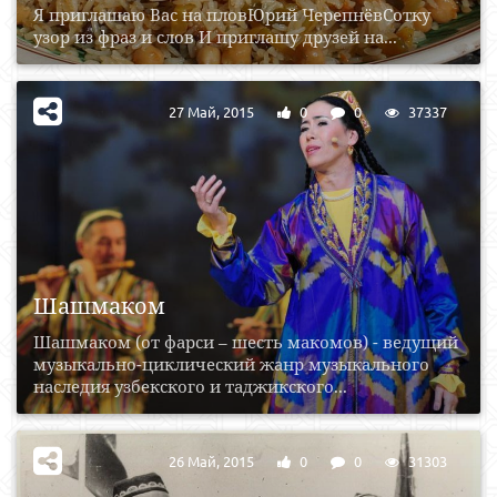
Я приглашаю Вас на пловЮрий ЧерепнёвСотку
узор из фраз и слов И приглашу друзей на...
27 Май, 2015
0
0
37337
Шашмаком
Шашмаком (от фарси – шесть макомов) - ведущий
музыкально-циклический жанр музыкального
наследия узбекского и таджикского...
26 Май, 2015
0
0
31303