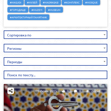
#MASJIDI
#МУЗЕЙ
#MADRASASI
#КОМПЛЕКС
#MOSQUE
#ГОРОДИЩЕ
#MUZEYI
#MUSEUM
#АРХИТЕКТУРНЫЙ ПАМЯТНИК
Сортировка по
Регионы
Периоды
01 Июнь, 2015
0
0
24258