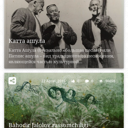
Катта ашула
Катта Ашула (буквально «большая песня») или
Патнис ашула – вид традиционного песнопения,
являющейся частью культурной...
22 Aprel, 2015
0
0
16698
Bahodir Jalolov rassomchiligi