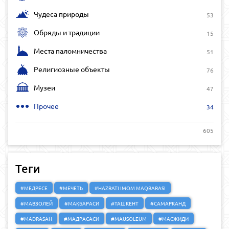
Чудеса природы
53
Обряды и традиции
15
Места паломничества
51
Религиозные объекты
76
Музеи
47
Прочее
34
605
Теги
#МЕДРЕСЕ
#МЕЧЕТЬ
#HAZRATI IMOM MAQBARASI
#МАВЗОЛЕЙ
#МАҚБАРАСИ
#ТАШКЕНТ
#САМАРКАНД
#MADRASAH
#МАДРАСАСИ
#MAUSOLEUM
#МАСЖИДИ