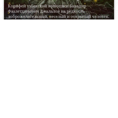
Корифей узбекской живописи Баходир
Фазлетдинович Джалалов на редкость
доброжелательный, веселый и открытый человек.
Наверное, именно...
22 Aprel, 2015
0
0
16324
Chingiz Ahmarov asari