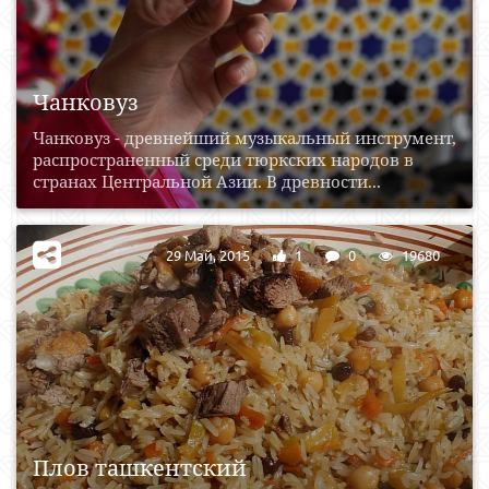
Чанковуз
Чанковуз - древнейший музыкальный инструмент,
распространенный среди тюркских народов в
странах Центральной Азии. В древности...
29 Май, 2015
1
0
19680
Плов ташкентский