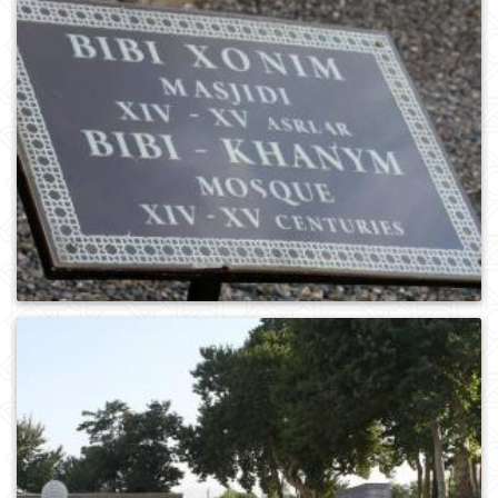
0
981
0
142