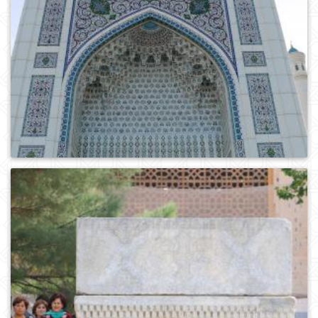
0
570
0
862