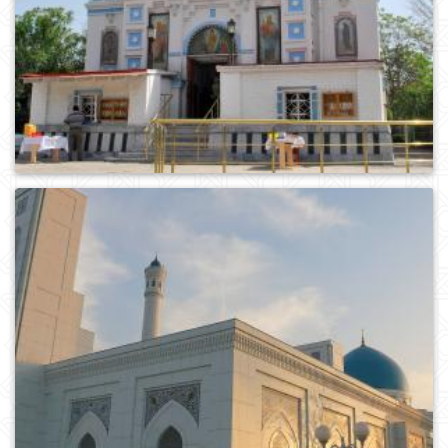
0
564
0
377