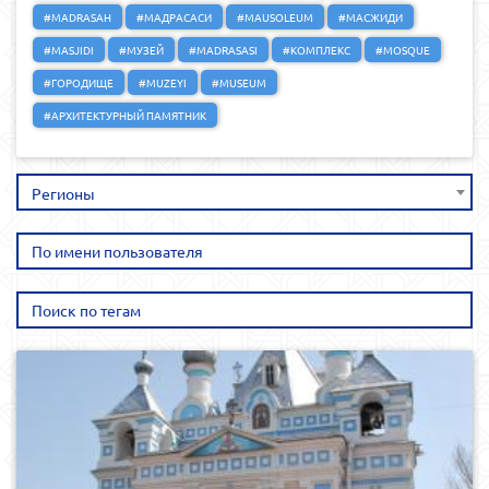
#MADRASAH
#МАДРАСАСИ
#MAUSOLEUM
#МАСЖИДИ
#MASJIDI
#МУЗЕЙ
#MADRASASI
#КОМПЛЕКС
#MOSQUE
#ГОРОДИЩЕ
#MUZEYI
#MUSEUM
#АРХИТЕКТУРНЫЙ ПАМЯТНИК
Регионы