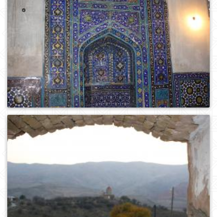
0
162
0
292