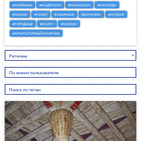
#MADRASAH
#МАДРАСАСИ
#MAUSOLEUM
#МАСЖИДИ
#MASJIDI
#МУЗЕЙ
#MADRASASI
#КОМПЛЕКС
#MOSQUE
#ГОРОДИЩЕ
#MUZEYI
#MUSEUM
#АРХИТЕКТУРНЫЙ ПАМЯТНИК
Регионы