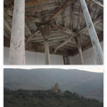
0
306
0
362