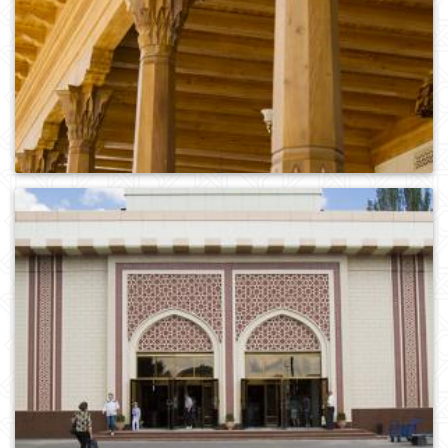
0
516
0
770