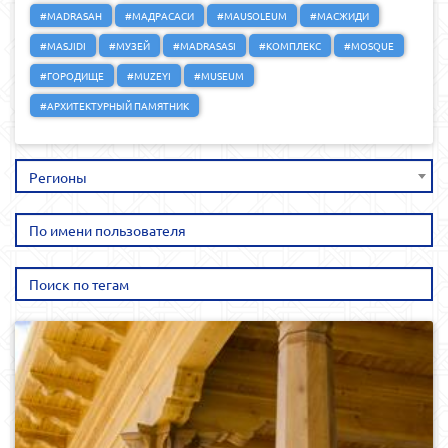
#MADRASAH
#МАДРАСАСИ
#MAUSOLEUM
#МАСЖИДИ
#MASJIDI
#МУЗЕЙ
#MADRASASI
#КОМПЛЕКС
#MOSQUE
#ГОРОДИЩЕ
#MUZEYI
#MUSEUM
#АРХИТЕКТУРНЫЙ ПАМЯТНИК
Регионы