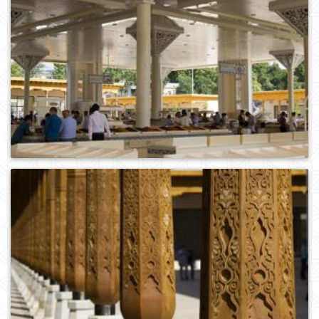
0
493
0
560