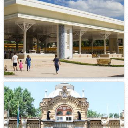
0
540
0
561