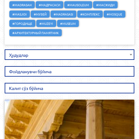
#MADRASAH
#МАДРАСАСИ
#MAUSOLEUM
#МАСЖИДИ
#MASJIDI
#МУЗЕЙ
#MADRASASI
#КОМПЛЕКС
#MOSQUE
#ГОРОДИЩЕ
#MUZEYI
#MUSEUM
#АРХИТЕКТУРНЫЙ ПАМЯТНИК
Ҳудудлар