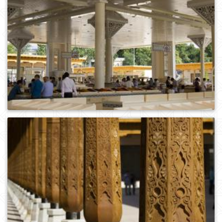
0
493
0
560