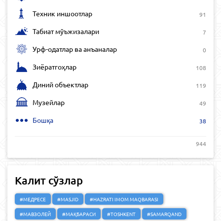
Техник иншоотлар
91
Табиат мўъжизалари
7
Урф-одатлар ва анъаналар
0
Зиёратгоҳлар
108
Диний объектлар
119
Музейлар
49
Бошқа
38
944
Калит сўзлар
#МЕДРЕСЕ
#MASJID
#HAZRATI IMOM MAQBARASI
#МАВЗОЛЕЙ
#МАҚБАРАСИ
#TOSHKENT
#SAMARQAND