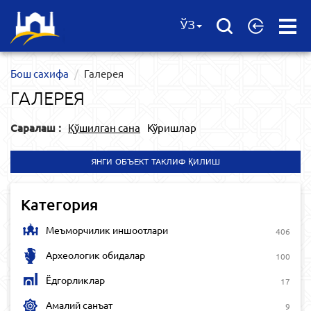
Open
ЎЗ
Menu
Бош сахифа
Галерея
ГАЛЕРЕЯ
Саралаш :
Қўшилган сана
Кўришлар
ЯНГИ ОБЪЕКТ ТАКЛИФ ҚИЛИШ
Категория
Меъморчилик иншоотлари
406
Археологик обидалар
100
Ёдгорликлар
17
Амалий санъат
9