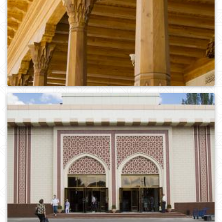
0
517
0
770