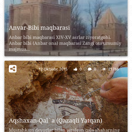
Anvar-Bibi maqbarasi
Anbar bibi maqbarasi XIV-XV asrlar ziyoratgohi.
Anbar bibi (Anbar ona) maqbarasi Zangi ota umumiy
majmua...
12 Oktyabr, 2015
0
0
21766
Aqshaxan-Qal`a (Qazaqli Yatqan)
Mustahkam devorlar bilan wralgan qala shaharning