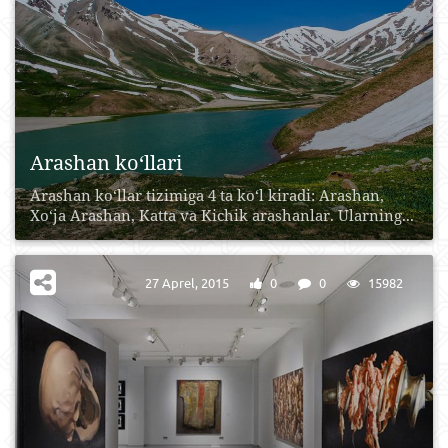
Arashan ko‘llari
Arashan ko‘llar tizimiga 4 ta ko‘l kiradi: Arashan,
Xo‘ja Arashan, Katta va Kichik arashanlar. Ularning...
27 Aprel, 2015
0
0
15982