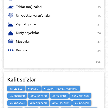
Tabiat mo‘jizalari
53
Urf-odatlar va an‘analar
15
Ziyoratgohlar
51
Diniy obyektlar
76
Muzeylar
47
Boshqa
34
605
Kalit so'zlar
#МЕДРЕСЕ
#MASJID
#HAZRATI IMOM MAQBARASI
#МАВЗОЛЕЙ
#МАҚБАРАСИ
#TOSHKENT
#SAMARQAND
#MADRASAH
#МАДРАСАСИ
#MAUSOLEUM
#МАСЖИДИ