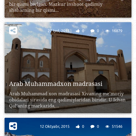
bir qismi bwlgan. Mazkur inshoot qadimiy
shaharning bir qismi...
27 Iyul, 2015
0
0
16879
Arab Muhammadxon madrasasi
Arab Muhammad xon madrasasi Xivaning me’moriy
obidalari sirasida eng qadimiylaridan biridir. U Ichan
Qal’aning markazida,...
12 Oktyabr, 2015
0
0
51546