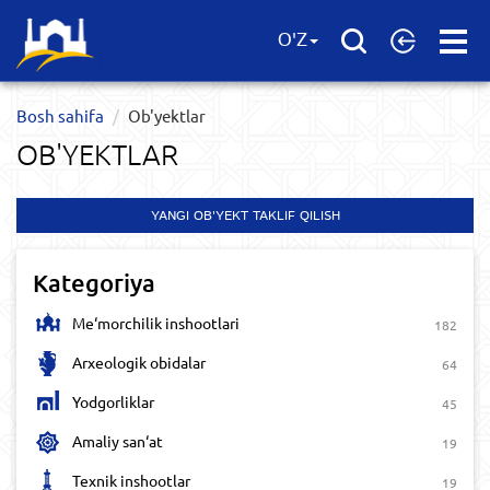
Open
O'Z
Menu
Bosh sahifa
Ob'yektlar​
OB'YEKTLAR​
YANGI OB'YEKT TAKLIF QILISH
Kategoriya
Me‘morchilik inshootlari
182
Arxeologik obidalar
64
Yodgorliklar
45
Amaliy san‘at
19
Texnik inshootlar
19