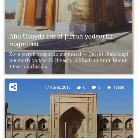
Abu Ubayda ibn al-Jarroh yodgorlik
majmuasi
Xo‘ja jarroh yodgorlik majmuasi — Qarshi shahridagi
meʼmoriy yodgorlik (14-asr). Sohibqiron Amir Temur
14-asr oxirlarida...
17 Aprel, 2015
0
0
18650