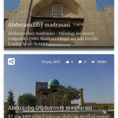
Abdurasulboy madrasasi
Abdurasulboy madrasasi - Xivadagi me’moriy
yodgorlik (1906). Madrasa (30x65 m) ikki hovlili.
G‘arbiy hovli (6,9x3,6...
16 Iyul, 2015
0
0
29364
Abduxoliq G‘ijduvoniy maqbarasi
XV asr. 1103 yilda G‘ijduvon shahrida tavallud topgan