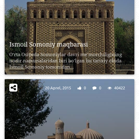
Ismoil Somoniy maqbarasi
O‘rta Osiyoda Somoniylar davri me’morchiligining
nodir namunalaridan biri bo‘lgan bu tarixiy obida
Ismoil Somoniy tomonidan...
20 Aprel, 2015
0
0
40422