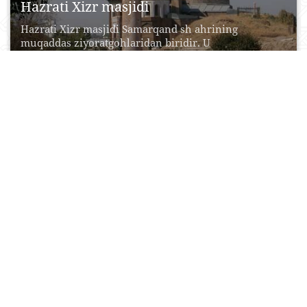
Hazrati Хizr masjidi
Hazrati Xizr masjidi Samarqand sh ahrining
muqaddas ziyoratgohlaridan biridir. U
Samarqanddagi birinchi musulmon masjidi va...
20 Aprel, 2015
0
0
45911
Katta Farg‘ona kanali
Katta Fargʻona kanali (toʻliq nomi: Usmon Yusupov
nomidagi Katta Fargʻona kanali) — Fargʻona
vodiysida qurilgan...