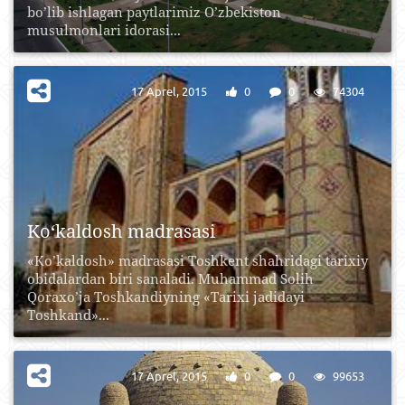
bo’lib ishlagan paytlarimiz O’zbekiston
musulmonlari idorasi...
17 Aprel, 2015
0
0
74304
Ko‘kaldosh madrasasi
«Ko’kaldosh» madrasasi Toshkent shahridagi tarixiy
obidalardan biri sanaladi. Muhammad Solih
Qoraxo’ja Toshkandiyning «Tarixi jadidayi
Toshkand»...
17 Aprel, 2015
0
0
99653