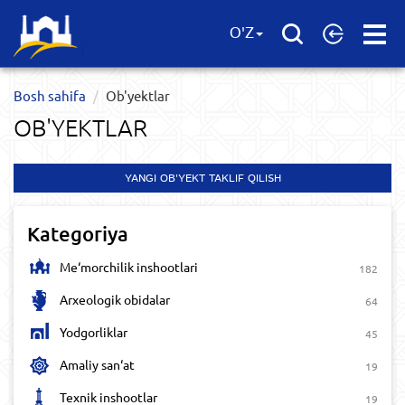
Open
O'Z
Menu
Bosh sahifa
Ob'yektlar​
OB'YEKTLAR​
YANGI OB'YEKT TAKLIF QILISH
Kategoriya
Me‘morchilik inshootlari
182
Arxeologik obidalar
64
Yodgorliklar
45
Amaliy san‘at
19
Texnik inshootlar
19