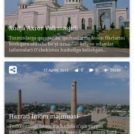
Xodja Axror Vali masjidi
Taxminlarga qaraganda, qachonlardir inson fikrlarini
boshqara oluvchi bo’yi uzundan kelgan odamlar
(atlantalar) O’zbekiston hududiga kelishgan...
17 Aprel, 2015
0
0
29280
Hazrati Imom majmuasi
Toshkentdagi Islom ma’hadida o’qib yurgan
kezlarimizda, keyinchalik masjidlarda imom-xatib