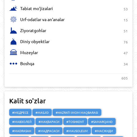
Tabiat mo‘jizalari
53
Urf-odatlar va an‘analar
15
Ziyoratgohlar
51
Diniy obyektlar
76
Muzeylar
47
Boshqa
34
605
Kalit so'zlar
#МЕДРЕСЕ
#MASJID
#HAZRATI IMOM MAQBARASI
#МАВЗОЛЕЙ
#МАҚБАРАСИ
#TOSHKENT
#SAMARQAND
#MADRASAH
#МАДРАСАСИ
#MAUSOLEUM
#МАСЖИДИ