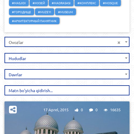
#MASJIDI
#МУЗЕЙ
#MADRASASI
#КОМПЛЕКС
#MOSQUE
#ГОРОДИЩЕ
#MUZEYI
#MUSEUM
#АРХИТЕКТУРНЫЙ ПАМЯТНИК
×
Ovozlar
Hududlar
Davrlar
17 Aprel, 2015
0
0
16635