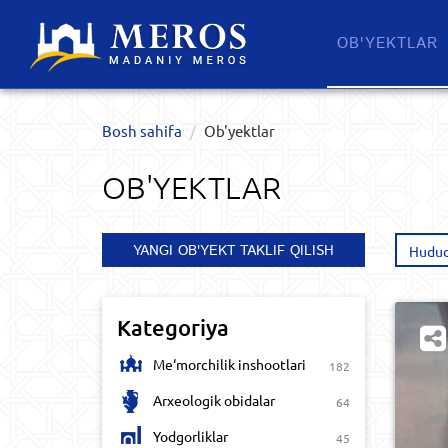
OB'YEKTLAR​
Bosh sahifa
Ob'yektlar​
OB'YEKTLAR​
YANGI OB'YEKT TAKLIF QILISH
Hudud
Kategoriya
Me‘morchilik inshootlari
182
Arxeologik obidalar
64
Yodgorliklar
45