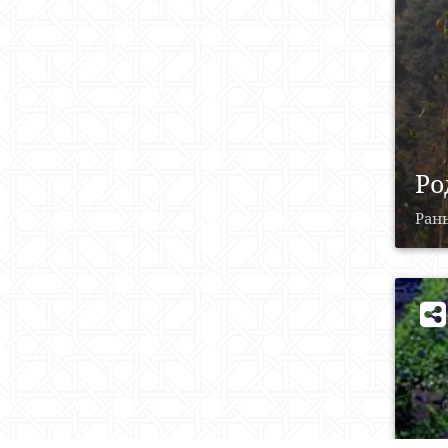
Ро
Рань