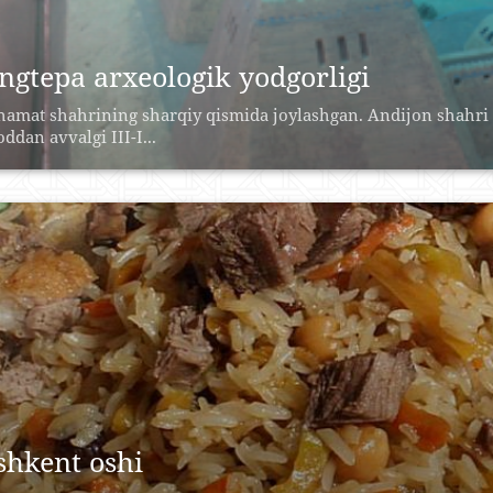
ngtepa arxeologik yodgorligi
amat shahrining sharqiy qismida joylashgan. Andijon shahri
oddan avvalgi III-I...
shkent oshi