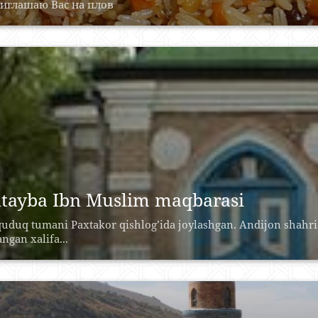
риглашаю Вас на плов
tayba Ibn Muslim maqbarasi
quduq tumani Paxtakor qishlog’ida joylashgan. Andijon shahri
angan xalifa...