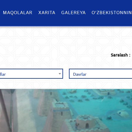
MAQOLALAR
XARITA
GALEREYA
O'ZBEKISTONNIN
Saralash :
lar
Davrlar