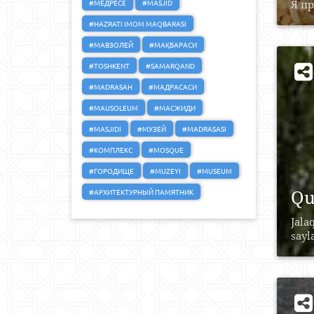
#МЕДРЕСЕ
#MASJID
Я п
#HAZRATI IMOM MAQBARASI
#МАВЗОЛЕЙ
#МАҚБАРАСИ
#TOSHKENT
#SAMARQAND
#MADRASAH
#МАДРАСАСИ
#MAUSOLEUM
#МАСЖИДИ
#MASJIDI
#МУЗЕЙ
#MADRASASI
#КОМПЛЕКС
#MOSQUE
#ГОРОДИЩЕ
#MUZEYI
#MUSEUM
Qu
#АРХИТЕКТУРНЫЙ ПАМЯТНИК
Jala
sayl