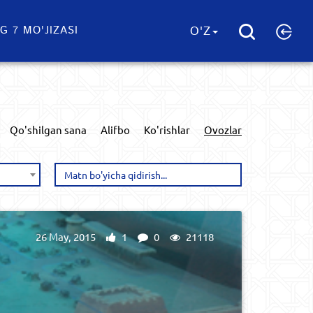
G 7 MO'JIZASI
O'Z
Qo'shilgan sana
Alifbo
Ko'rishlar
Ovozlar
26 May, 2015
1
0
21118