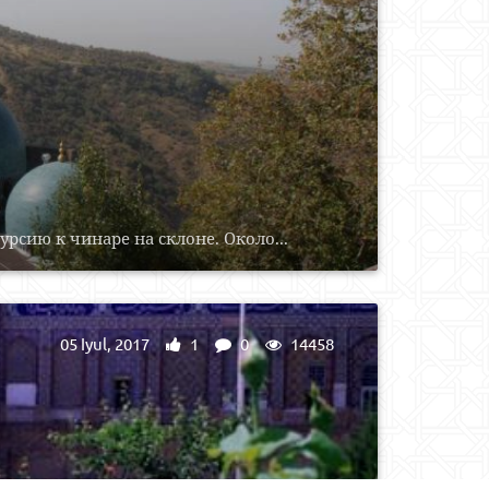
рсию к чинаре на склоне. Около...
05 Iyul, 2017
1
0
14458