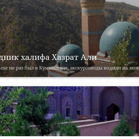
дник халифа Хазрат Али
ше не раз был в Кумышкане, экскурсоводы водили на экску