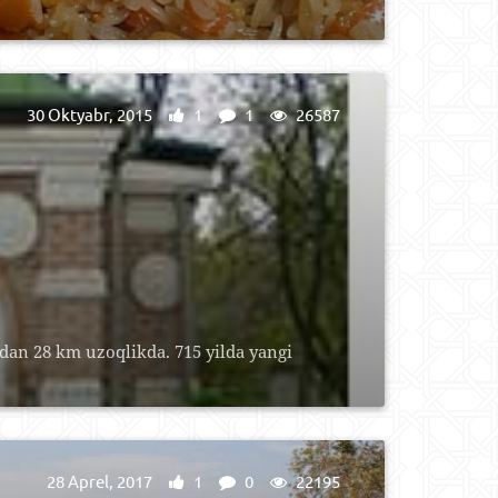
30 Oktyabr, 2015
1
1
26587
dan 28 km uzoqlikda. 715 yilda yangi
28 Aprel, 2017
1
0
22195