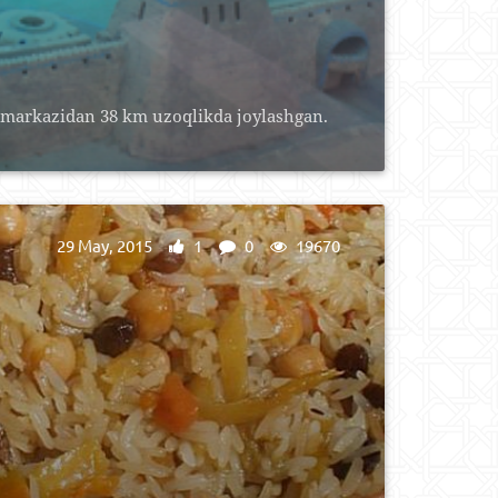
 markazidan 38 km uzoqlikda joylashgan.
29 May, 2015
1
0
19670