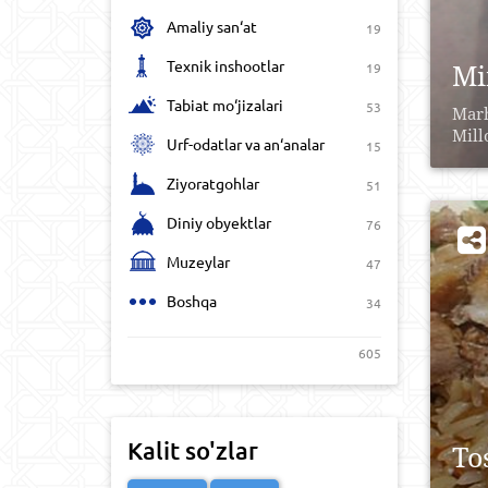
Amaliy san‘at
19
Texnik inshootlar
Mi
19
Tabiat mo‘jizalari
53
Marh
Mill
Urf-odatlar va an‘analar
15
Ziyoratgohlar
51
Diniy obyektlar
76
Muzeylar
47
Boshqa
34
605
Kalit so'zlar
To