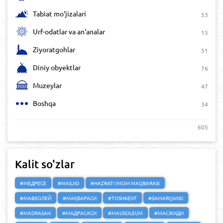
Tabiat mo‘jizalari
53
Urf-odatlar va an‘analar
15
Ziyoratgohlar
51
Diniy obyektlar
76
Muzeylar
47
Boshqa
34
605
Kalit so'zlar
#МЕДРЕСЕ
#MASJID
#HAZRATI IMOM MAQBARASI
#МАВЗОЛЕЙ
#МАҚБАРАСИ
#TOSHKENT
#SAMARQAND
#MADRASAH
#МАДРАСАСИ
#MAUSOLEUM
#МАСЖИДИ