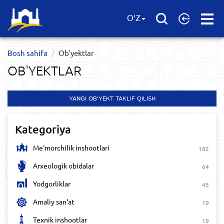
Open
O'Z
Menu
Bosh sahifa
Ob'yektlar​
OB'YEKTLAR​
YANGI OB'YEKT TAKLIF QILISH
Kategoriya
Me‘morchilik inshootlari
182
Arxeologik obidalar
64
Yodgorliklar
45
Amaliy san‘at
19
Texnik inshootlar
19