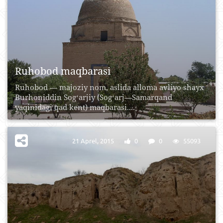
Ruhobod maqbarasi
Ruhobod — majoziy nom, aslida alloma avliyo shayx
Burhoniddin Sogʻarjiy (Sogʻarj—Samarqand
yaqinidagi qad kent) maqbarasi....
21 Aprel, 2015
0
0
55093