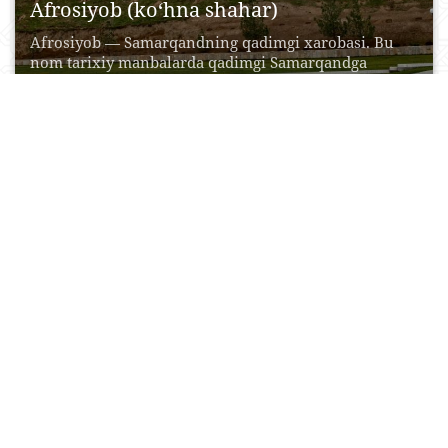
Afrosiyob (ko‘hna shahar)
Afrosiyob — Samarqandning qadimgi xarobasi. Bu
nom tarixiy manbalarda qadimgi Samarqandga
nisbatan faqat 17-asrdan boshlab...
21 Aprel, 2015
0
0
19726
Cho‘ponota tepaligi
Cho‘pon ota — Samarqandning shimoliy-janubiy
chekkasidagi XV asrda qurilgan mozori bor
tepalikdir. Bu — shaharning...