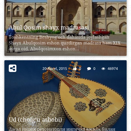
Abul Qosim shayx madrasasi
Toshkentning Beshyog‘och dahasida joylashgan
Shayx Abulqosim eshon qurdirgan madrasa ham XIX
asrga oid. Abulqosimxon eshon...
20 Aprel, 2015
0
0
46974
Ud (cholg‘u asbobi)
Дағал йирик резонаторли ингичка қопқоқ билан