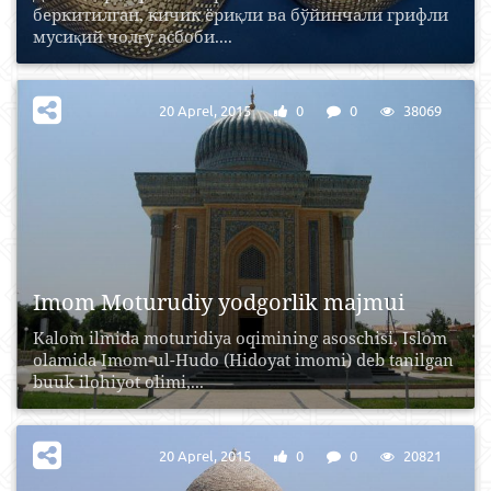
беркитилган, кичик ёриқли ва бўйинчали грифли
мусиқий чолғу асбоби....
20 Aprel, 2015
0
0
38069
Imom Moturudiy yodgorlik majmui
Kalom ilmida moturidiya oqimining asoschisi, Islom
olamida Imom-ul-Hudo (Hidoyat imomi) deb tanilgan
buuk ilohiyot olimi,...
20 Aprel, 2015
0
0
20821