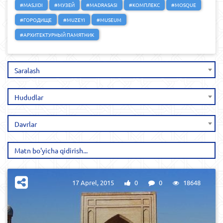
#MASJIDI
#МУЗЕЙ
#MADRASASI
#КОМПЛЕКС
#MOSQUE
#ГОРОДИЩЕ
#MUZEYI
#MUSEUM
#АРХИТЕКТУРНЫЙ ПАМЯТНИК
Saralash
Hududlar
Davrlar
17 Aprel, 2015
0
0
18648