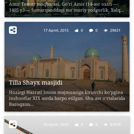
Amir Temur maqbarasi, Go‘ri Amir (14-asr oxiri —
1405 y.) — Samarqanddagi me’moriy yodgorlik. Xalq...
17 Aprel, 2015
0
0
29631
Tilla Shayx masjidi
Hozirgi Hazrati Imom majmuasiga kiruvchi ko‘pgina
inshootlar XIX asrda barpo etilgan. Shu asr o‘rtalarida
Baroqxon...
20 Aprel, 2015
0
0
81974