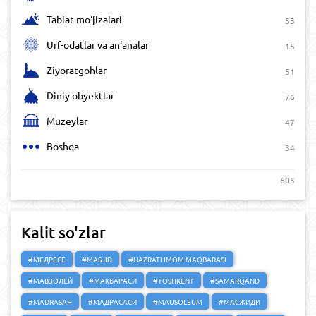
Tabiat mo‘jizalari
53
Urf-odatlar va an‘analar
15
Ziyoratgohlar
51
Diniy obyektlar
76
Muzeylar
47
Boshqa
34
605
Kalit so'zlar
#МЕДРЕСЕ
#MASJID
#HAZRATI IMOM MAQBARASI
#МАВЗОЛЕЙ
#МАҚБАРАСИ
#TOSHKENT
#SAMARQAND
#MADRASAH
#МАДРАСАСИ
#MAUSOLEUM
#МАСЖИДИ