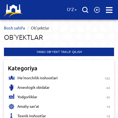
Open
O'Z
Menu
Bosh sahifa
Ob'yektlar​
OB'YEKTLAR​
YANGI OB'YEKT TAKLIF QILISH
Kategoriya
Me‘morchilik inshootlari
182
Arxeologik obidalar
64
Yodgorliklar
45
Amaliy san‘at
19
Texnik inshootlar
19