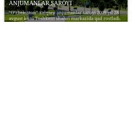
ANJUMANLAR SAROYI
“O‘zbekiston” xalqaro anjumanlar saroyi 2009 yil 28
avgust kuni Toshkent shahri markazida qad rostladi.
Davlatimiz...
05 Fevral, 2017
9
0
121285
Toshkent teleminorasi
Toshkent teleminorasi Ismail tomonidan qurilgan
Oʻrta Osiyodagi eng baland binodir. Uning balandligi
375 metrdir. Rasmiy...