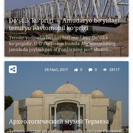
Do‘stlik ko‘prigi — Amudaryo bo‘yidagi
temiryo‘l-avtomobil ko‘prigi
Termiz yodgorliklaridan biri mashhur Do‘stlik
ko‘prigidir. U O‘zbekiston hamda Afg‘onistonning
janubida joylashgan afg‘onlarning port shahri...
28 Mart, 2017
0
0
28117
Археологический музей Термеза
Термез – один из самых древних городов Средней