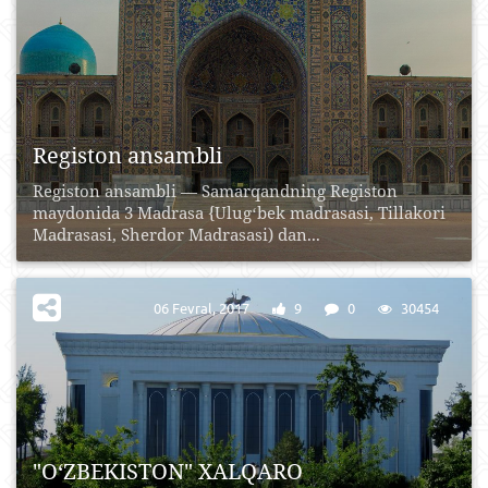
Registon ansambli
Registon ansambli — Samarqandning Registon
maydonida 3 Madrasa {Ulugʻbek madrasasi, Tillakori
Madrasasi, Sherdor Madrasasi) dan...
06 Fevral, 2017
9
0
30454
"O‘ZBEKISTON" XALQARO