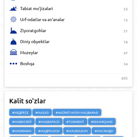
Tabiat mo‘jizalari
53
Urf-odatlar va an‘analar
15
Ziyoratgohlar
51
Diniy obyektlar
76
Muzeylar
47
Boshqa
34
605
Kalit so'zlar
#МЕДРЕСЕ
#MASJID
#HAZRATI IMOM MAQBARASI
#МАВЗОЛЕЙ
#МАҚБАРАСИ
#TOSHKENT
#SAMARQAND
#MADRASAH
#МАДРАСАСИ
#MAUSOLEUM
#МАСЖИДИ