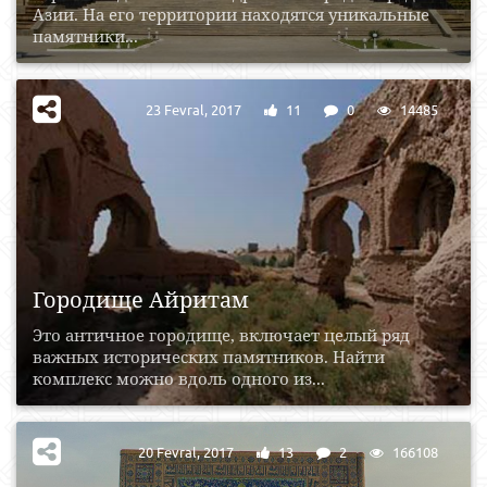
Азии. На его территории находятся уникальные
памятники...
23 Fevral, 2017
11
0
14485
Городище Айритам
Это античное городище, включает целый ряд
важных исторических памятников. Найти
комплекс можно вдоль одного из...
20 Fevral, 2017
13
2
166108