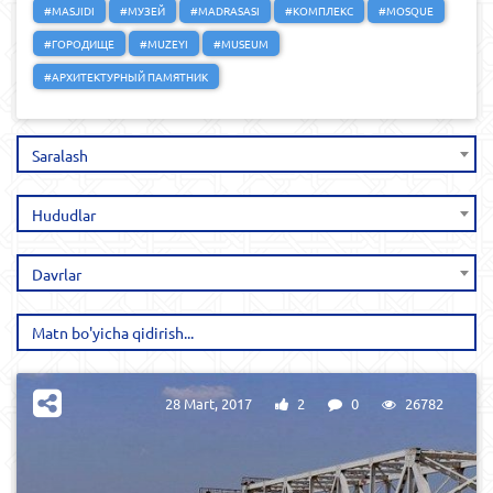
#MASJIDI
#МУЗЕЙ
#MADRASASI
#КОМПЛЕКС
#MOSQUE
#ГОРОДИЩЕ
#MUZEYI
#MUSEUM
#АРХИТЕКТУРНЫЙ ПАМЯТНИК
Saralash
Hududlar
Davrlar
28 Mart, 2017
2
0
26782