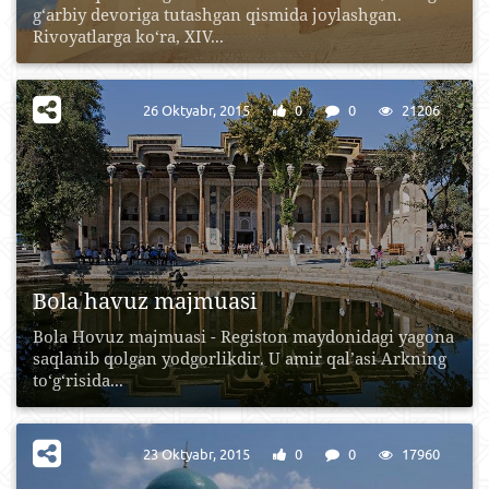
g‘arbiy devoriga tutashgan qismida joylashgan.
Rivoyatlarga ko‘ra, XIV...
26 Oktyabr, 2015
0
0
21206
Bola havuz majmuasi
Bola Hovuz majmuasi - Registon maydonidagi yagona
saqlanib qolgan yodgorlikdir. U amir qal’asi Arkning
to‘g‘risida...
23 Oktyabr, 2015
0
0
17960