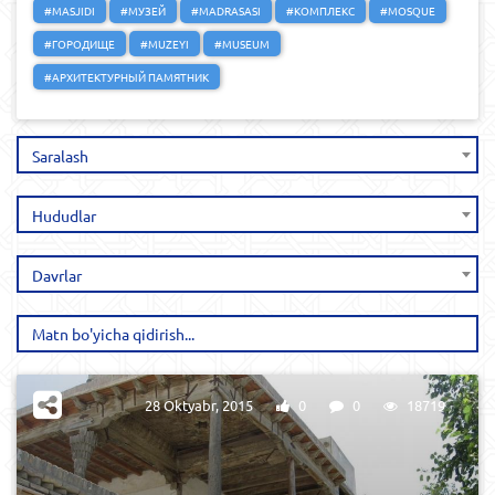
#MASJIDI
#МУЗЕЙ
#MADRASASI
#КОМПЛЕКС
#MOSQUE
#ГОРОДИЩЕ
#MUZEYI
#MUSEUM
#АРХИТЕКТУРНЫЙ ПАМЯТНИК
Saralash
Hududlar
Davrlar
28 Oktyabr, 2015
0
0
18719