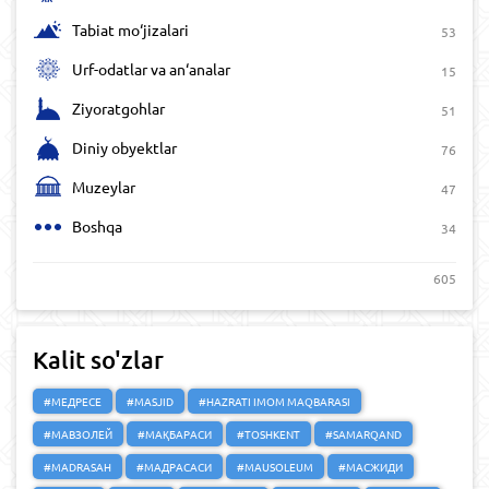
Tabiat mo‘jizalari
53
Urf-odatlar va an‘analar
15
Ziyoratgohlar
51
Diniy obyektlar
76
Muzeylar
47
Boshqa
34
605
Kalit so'zlar
#МЕДРЕСЕ
#MASJID
#HAZRATI IMOM MAQBARASI
#МАВЗОЛЕЙ
#МАҚБАРАСИ
#TOSHKENT
#SAMARQAND
#MADRASAH
#МАДРАСАСИ
#MAUSOLEUM
#МАСЖИДИ