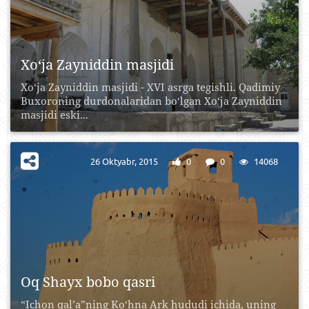
Xo‘ja Zayniddin masjidi
Xo‘ja Zayniddin masjidi - XVI asrga tegishli. Qadimiy
Buxoroning durdonalaridan bo‘lgan Xo‘ja Zayniddin
masjidi eski...
26 Oktyabr, 2015
0
0
14068
Oq Shayx bobo qasri
“Ichon qal’a”ning Ko‘hna Ark hududi ichida, uning