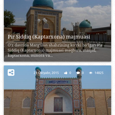
Pir Siddiq (Kaptarxona) majmuasi
O‘z davrida Marg‘ilon shahrining ko‘rki bo‘lgan Pir
Siddiq (Kaptarxona) majmuasi maqbara, masjid,
kaptarxona, minora va...
21 Oktyabr, 2015
0
0
14825