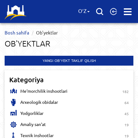
Open
O'Z
Menu
Bosh sahifa
Ob'yektlar​
OB'YEKTLAR​
YANGI OB'YEKT TAKLIF QILISH
Kategoriya
Me‘morchilik inshootlari
182
Arxeologik obidalar
64
Yodgorliklar
45
Amaliy san‘at
19
Texnik inshootlar
19