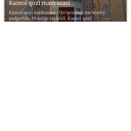
Kamol qozi madrasasi
Kamol qozi madrasasi - Qoʻqondagi meʼmoriy
yodgorlik, 19-asrga tegishli. Kamol qozi
madrasasining binosi darsxona, ayvonli...
21 Oktyabr, 2015
0
0
19046
Dahmai Shohon
"Dahmai Shohon" hukmdorlar maqbarasi - bu Qo‘qon
hukmdorlari Norbo‘tabiy va uning avlodlari dafn
etilgan majmuadir....