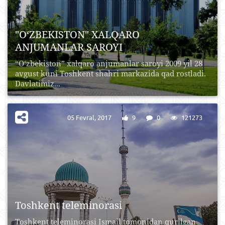
"O‘ZBEKISTON" XALQARO
ANJUMANLAR SAROYI
“O‘zbekiston” xalqaro anjumanlar saroyi 2009 yil 28
avgust kuni Toshkent shahri markazida qad rostladi.
Davlatimiz...
05 Fevral, 2017
9
0
121273
Toshkent teleminorasi
Toshkent teleminorasi Ismail tomonidan qurilgan