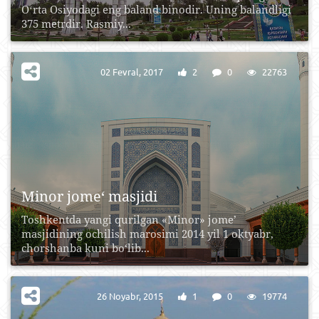
Oʻrta Osiyodagi eng baland binodir. Uning balandligi
375 metrdir. Rasmiy...
02 Fevral, 2017
2
0
22763
Minor jome‘ masjidi
Toshkentda yangi qurilgan «Minor» jome’
masjidining ochilish marosimi 2014 yil 1 oktyabr,
chorshanba kuni bo‘lib...
26 Noyabr, 2015
1
0
19774