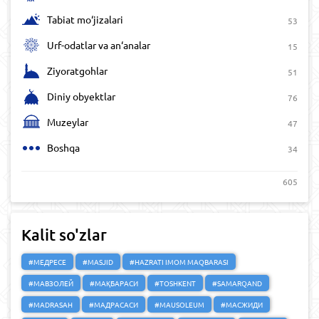
Tabiat mo‘jizalari
53
Urf-odatlar va an‘analar
15
Ziyoratgohlar
51
Diniy obyektlar
76
Muzeylar
47
Boshqa
34
605
Kalit so'zlar
#МЕДРЕСЕ
#MASJID
#HAZRATI IMOM MAQBARASI
#МАВЗОЛЕЙ
#МАҚБАРАСИ
#TOSHKENT
#SAMARQAND
#MADRASAH
#МАДРАСАСИ
#MAUSOLEUM
#МАСЖИДИ