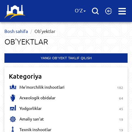
Open
O'Z
Menu
Bosh sahifa
Ob'yektlar​
OB'YEKTLAR​
YANGI OB'YEKT TAKLIF QILISH
Kategoriya
Me‘morchilik inshootlari
182
Arxeologik obidalar
64
Yodgorliklar
45
Amaliy san‘at
19
Texnik inshootlar
19