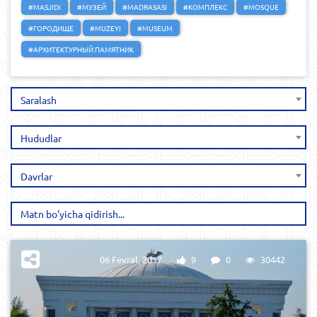
#MASJIDI
#МУЗЕЙ
#MADRASASI
#КОМПЛЕКС
#MOSQUE
#ГОРОДИЩЕ
#MUZEYI
#MUSEUM
#АРХИТЕКТУРНЫЙ ПАМЯТНИК
Saralash
Hududlar
Davrlar
06 Fevral, 2017
9
0
30442