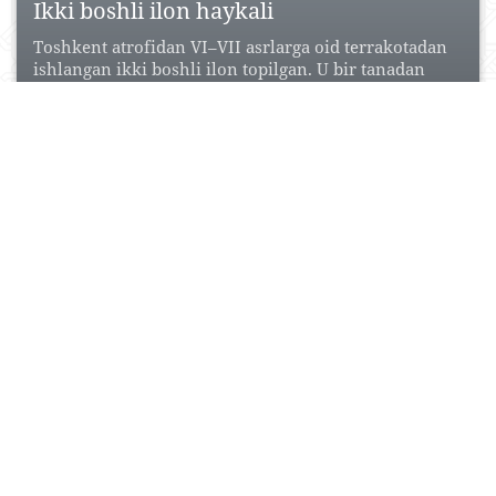
Ikki boshli ilon haykali
Toshkent atrofidan VI–VII asrlarga oid terrakotadan
ishlangan ikki boshli ilon topilgan. U bir tanadan
chiquvchi...
19 Noyabr, 2015
2
0
11987
Xonobodtepa
Qadimiy shahar xarobasi (6–13-asrlarning boshi, 16–
17-asrlar). Toshkent janubida, Chirchiq daryosining
o‘ng sohilida, daryodan 0,5 km...