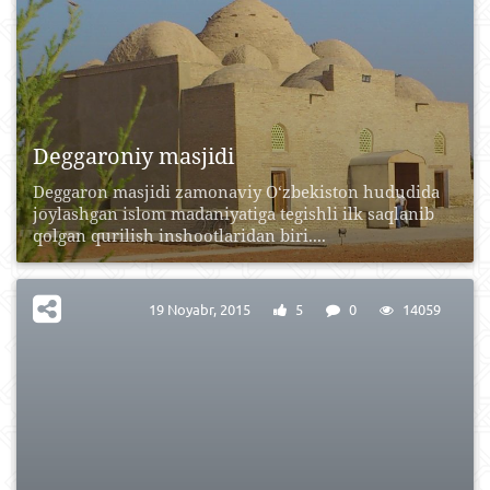
Deggaroniy masjidi
Deggaron masjidi zamonaviy O‘zbekiston hududida
joylashgan islom madaniyatiga tegishli ilk saqlanib
qolgan qurilish inshootlaridan biri....
19 Noyabr, 2015
5
0
14059