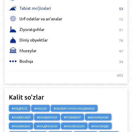
Tabiat mo‘jizalari
53
Urf-odatlar va an‘analar
15
Ziyoratgohlar
51
Diniy obyektlar
76
Muzeylar
47
Boshqa
34
605
Kalit so'zlar
#МЕДРЕСЕ
#MASJID
#HAZRATI IMOM MAQBARASI
#МАВЗОЛЕЙ
#МАҚБАРАСИ
#TOSHKENT
#SAMARQAND
#MADRASAH
#МАДРАСАСИ
#MAUSOLEUM
#МАСЖИДИ