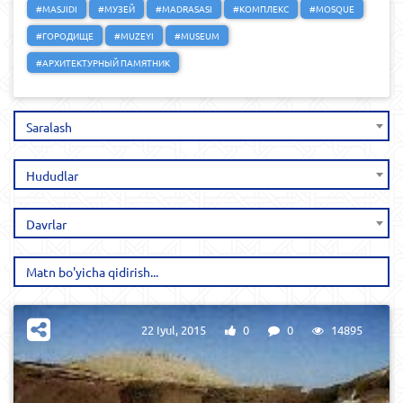
#MASJIDI
#МУЗЕЙ
#MADRASASI
#КОМПЛЕКС
#MOSQUE
#ГОРОДИЩЕ
#MUZEYI
#MUSEUM
#АРХИТЕКТУРНЫЙ ПАМЯТНИК
Saralash
Hududlar
Davrlar
22 Iyul, 2015
0
0
14895