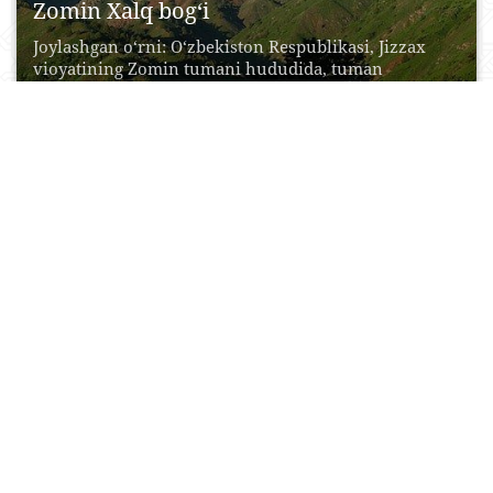
Zomin Xalq bog‘i
Joylashgan o‘rni: O‘zbekiston Respublikasi, Jizzax
vioyatining Zomin tumani hududida, tuman
markazidan 25 km (Jizzax shahridan...
03 Iyun, 2015
0
0
67670
Sohibqiron Amir Temur bog‘lari
Amir Temur bobomiz tabiatni, insonni
sog‘lomlashtirish, cho‘l-biyobonlarni
obodonlashtirish va dehqonchilikni rivojlantirish
borasida juda ko‘p hikmatli...