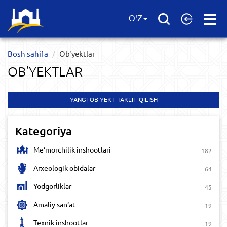
Open
O'Z
Menu
Bosh sahifa
Ob'yektlar​
OB'YEKTLAR​
YANGI OB'YEKT TAKLIF QILISH
Kategoriya
Me‘morchilik inshootlari
182
Arxeologik obidalar
64
Yodgorliklar
45
Amaliy san‘at
19
Texnik inshootlar
19