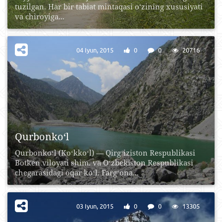
tuzilgan. Har bir tabiat mintaqasi o‘zining xususiyati
va chiroyiga...
04 Iyun, 2015
0
0
20716
Qurbonko‘l
Qurbonkoʻl (Koʻkkoʻl) — Qirgʻiziston Respublikasi
Botken viloyati shim. va Oʻzbekiston Respublikasi
chegarasidagi oqar koʻl. Fargʻona...
03 Iyun, 2015
0
0
13305