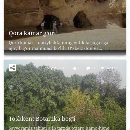
Qora kamar g‘ori
Qora kamar – qariyb ikki ming yillik tarixga ega
ajoyib g‘or majmuasi bo‘lib, O‘zbekiston va...
15 Iyun, 2015
0
0
42977
Toshkent Botanika bog‘i
Sayyoramiz tabiati ajib tarzda o‘zaro hamo-hang