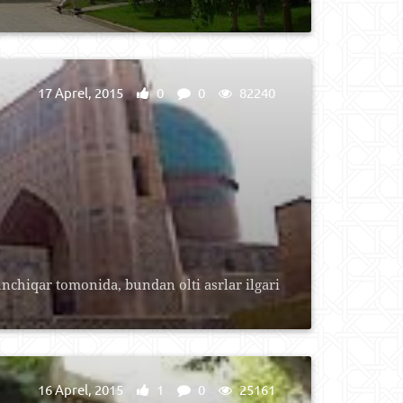
17 Aprel, 2015
0
0
82240
hiqar tomonida, bundan olti asrlar ilgari
16 Aprel, 2015
1
0
25161