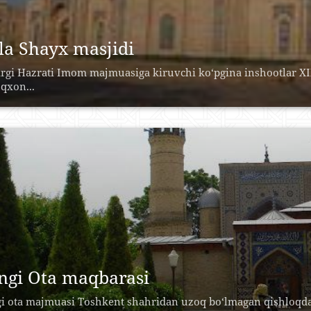
lla Shayx masjidi
rgi Hazrati Imom majmuasiga kiruvchi ko‘pgina inshootlar XIX 
qxon...
ngi Ota maqbarasi
i ota majmuasi Toshkent shahridan uzoq bo‘lmagan qishloqda j