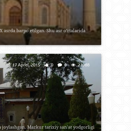
asrda barpo etilgan. Shu asr o‘rtalarida
17 Aprel, 2015
0
0
23988
oylashgan. Mazkur tarixiy san’at yodgorligi