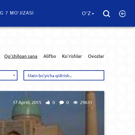
G 7 MO'JIZASI
O'Z
Qo'shilgan sana
Alifbo
Ko'rishlar
Ovozlar
17 Aprel, 2015
0
0
29631