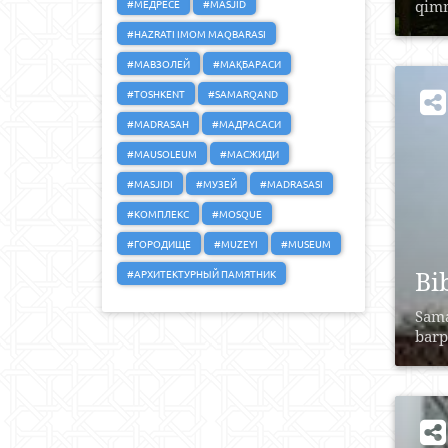
#МЕДРЕСЕ
#MASJID
qimm
#HAZRATI IMOM MAQBARASI
#МАВЗОЛЕЙ
#МАҚБАРАСИ
#TOSHKENT
#SAMARQAND
#MADRASAH
#МАДРАСАСИ
#MAUSOLEUM
#МАСЖИДИ
#MASJIDI
#МУЗЕЙ
#MADRASASI
#КОМПЛЕКС
#MOSQUE
#ГОРОДИЩЕ
#MUZEYI
#MUSEUM
Bi
#АРХИТЕКТУРНЫЙ ПАМЯТНИК
Sama
barp