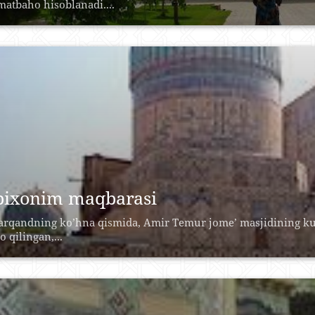
atbaho hisoblanadi....
bixonim maqbarasi
rqandning ko’hna qismida, Amir Temur jome’ masjidining kunc
o qilingan,...