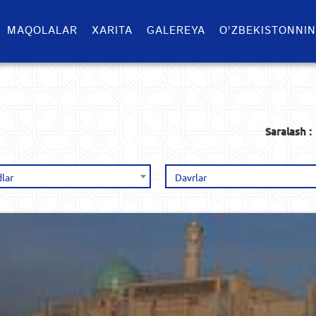
MAQOLALAR
XARITA
GALEREYA
O'ZBEKISTONNIN
Saralash :
lar
Davrlar