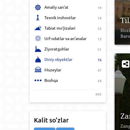
Amaliy san‘at
19
Texnik inshootlar
Ti
19
Tabiat mo‘jizalari
53
Hozi
Baro
Urf-odatlar va an‘analar
15
Ziyoratgohlar
51
Diniy obyektlar
76
Muzeylar
47
Boshqa
34
605
Za
Kalit so'zlar
Zang