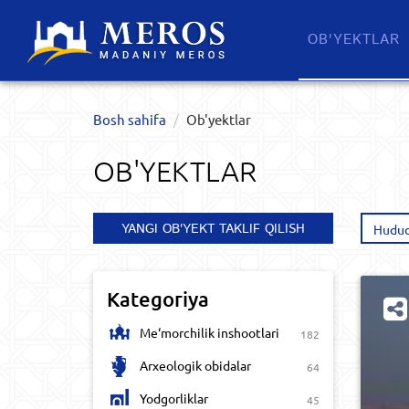
OB'YEKTLAR​
Bosh sahifa
Ob'yektlar​
OB'YEKTLAR​
YANGI OB'YEKT TAKLIF QILISH
Hudud
Kategoriya
Me‘morchilik inshootlari
182
Arxeologik obidalar
64
Yodgorliklar
45