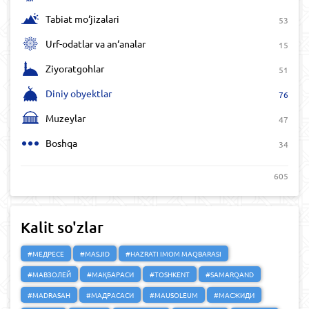
Tabiat mo‘jizalari
53
Urf-odatlar va an‘analar
15
Ziyoratgohlar
51
Diniy obyektlar
76
Muzeylar
47
Boshqa
34
605
Kalit so'zlar
#МЕДРЕСЕ
#MASJID
#HAZRATI IMOM MAQBARASI
#МАВЗОЛЕЙ
#МАҚБАРАСИ
#TOSHKENT
#SAMARQAND
#MADRASAH
#МАДРАСАСИ
#MAUSOLEUM
#МАСЖИДИ