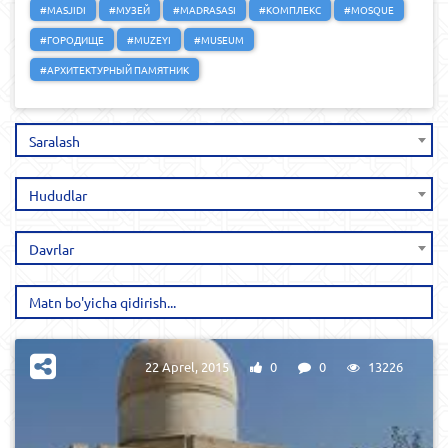
#MASJIDI
#МУЗЕЙ
#MADRASASI
#КОМПЛЕКС
#MOSQUE
#ГОРОДИЩЕ
#MUZEYI
#MUSEUM
#АРХИТЕКТУРНЫЙ ПАМЯТНИК
Saralash
Hududlar
Davrlar
22 Aprel, 2015
0
0
13226