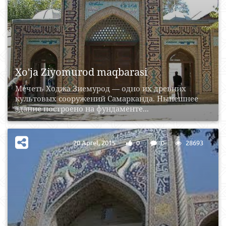
Xo'ja Ziyomurod maqbarasi
Мечеть Ходжа Зиемурод — одно их древних
культовых сооружений Самарканда. Нынешнее
здание построено на фундаменте...
20 Aprel, 2015
0
0
28693