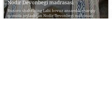
Nodir Devonbegi madrasasi
Buxoro shahrining Labi hovuz ansambli sharqiy
qismida joylashgan Nodir Devonbegi madrasasi
Buxoro xoni Imomqulixonning vaziri...
20 Aprel, 2015
0
0
40431
Hazrati Хizr masjidi
Hazrati Xizr masjidi Samarqand sh ahrining
muqaddas ziyoratgohlaridan biridir. U
Samarqanddagi birinchi musulmon masjidi va...