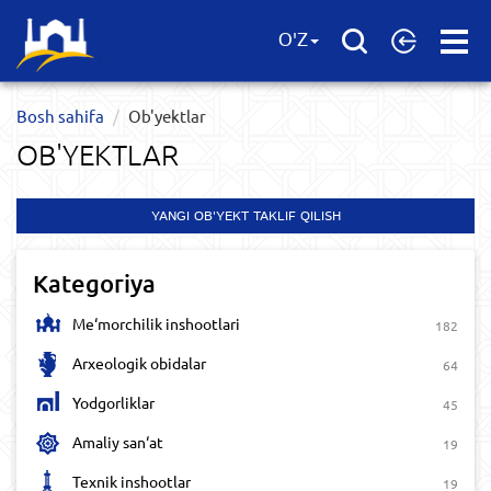
Open
O'Z
Menu
Bosh sahifa
Ob'yektlar​
OB'YEKTLAR​
YANGI OB'YEKT TAKLIF QILISH
Kategoriya
Me‘morchilik inshootlari
182
Arxeologik obidalar
64
Yodgorliklar
45
Amaliy san‘at
19
Texnik inshootlar
19