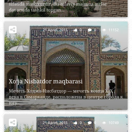
sifatida mashxurdir. Bu oilaviy majmua asrlar
davomida tashkil topgan...
21 Aprel, 2015
0
0
11152
Xo‘ja Nisbatdor maqbarasi
Мечеть Ходжа-Нисбатдор — мечеть конца XIX
века в Самарканде, расположена в центре города к
югу...
21 Aprel, 2015
0
0
10749