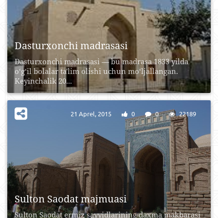
Dasturxonchi madrasasi
Dasturxonchi madrasasi — bu madrasa 1833 yilda
o‘g‘il bolalar ta'lim olishi uchun mo‘ljallangan.
Keyinchalik 20...
21 Aprel, 2015
0
0
22189
Sulton Saodat majmuasi
Sulton Saodat еrmiz sayyidlarining daxma makbarasi