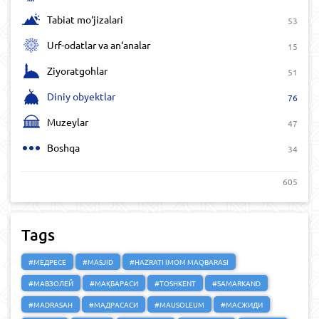
Tabiat mo‘jizalari
53
Urf-odatlar va an‘analar
15
Ziyoratgohlar
51
Diniy obyektlar
76
Muzeylar
47
Boshqa
34
605
Tags
#МЕДРЕСЕ
#MASJID
#HAZRATI IMOM MAQBARASI
#МАВЗОЛЕЙ
#МАҚБАРАСИ
#TOSHKENT
#SAMARKAND
#MADRASAH
#МАДРАСАСИ
#MAUSOLEUM
#МАСЖИДИ