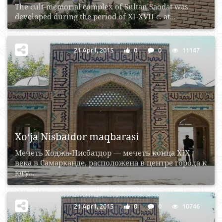
The cult-memorial complex of Sultan Saodat was
developed during the period of XI-XVII c. at...
21 April, 2015
0
0
11147
Xo‘ja Nisbatdor maqbarasi
Мечеть Ходжа-Нисбатдор — мечеть конца XIX
века в Самарканде, расположена в центре города к
югу...
21 April, 2015
0
0
10746