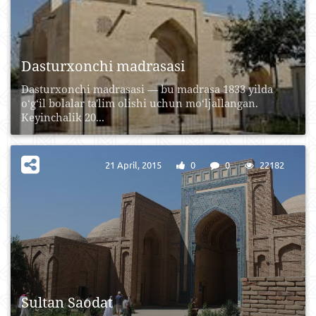
Dasturxonchi madrasasi
Dasturxonchi madrasasi — bu madrasa 1833 yilda
o‘g‘il bolalar ta'lim olishi uchun mo‘ljallangan.
Keyinchalik 20...
21 April, 2015
0
0
22182
Sultan Saodat