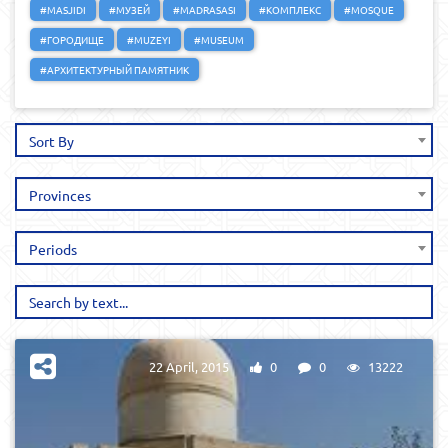
#MASJIDI
#МУЗЕЙ
#MADRASASI
#КОМПЛЕКС
#MOSQUE
#ГОРОДИЩЕ
#MUZEYI
#MUSEUM
#АРХИТЕКТУРНЫЙ ПАМЯТНИК
Sort By
Provinces
Periods
22 April, 2015
0
0
13222