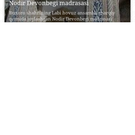
Nodir Devonbegi madrasasi
Buxoro shahrining Labi hovuz ansambli sharqiy
qismida joylashgan Nodir Devonbegi madrasasi
Buxoro xoni Imomqulixonning vaziri...
20 Aprel, 2015
0
0
40424
Hazrati Хizr masjidi
Hazrati Xizr masjidi Samarqand sh ahrining
muqaddas ziyoratgohlaridan biridir. U
Samarqanddagi birinchi musulmon masjidi va...