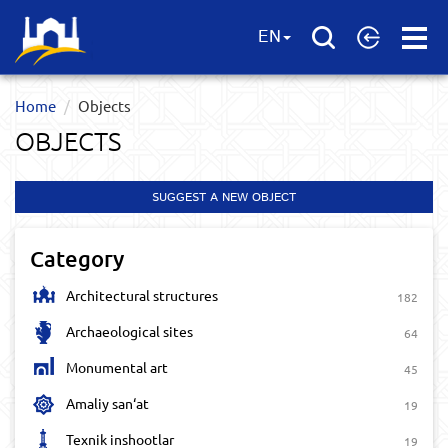
Open
EN
Menu
Home
Objects
OBJECTS
SUGGEST A NEW OBJECT
Category
Architectural structures
182
Archaeological sites
64
Monumental art
45
Amaliy san‘at
19
Texnik inshootlar
19