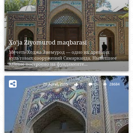
Xo'ja Ziyomurod maqbarasi
Мечеть Ходжа Зиемурод — одно их древних
культовых сооружений Самарканда. Нынешнее
здание построено на фундаменте...
20 Aprel, 2015
0
0
28684