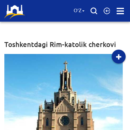
Open
O'Z
Menu
Toshkentdagi Rim-katolik cherkovi