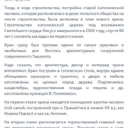
Тогда, в ходе строительства, постройка старой католической
часовни, которая располагалась в доме польского общества на
месте строительства, была включена в план нового храма.
Строительство католической церкви под воззванием
Святейшего сердца Иисуса завершилось в 2000 году, спустя 88
лет с момента закладки ее первого камня.
Храм сразу был признан одним из самых красивых и
необычных для Востока архитектурных сооружений
современного Ташкента.
Надо сказать, что архитектура, декор и интерьер храма
впечатляют. Храм построен в готическом стиле, внутри здание
облицовано мрамором и гранитом, а двери и мебель
изготовлены из ценных пород дерева. Подсвечники,
канделябры, художественная ограда и перила и др.
изготовлены кузнецом В. Пилипюком.
На первом этаже храма находятся помещения крипты-часовни
(той самой, построенной при о. Пранайтисе в начале XX в.), зал
Иоанна Павла II и зал св. Антония.
На втором этаже располагается торжественный главный зал,
где проводятся воскресные мессы. Почетное место в зале