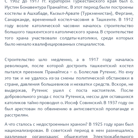
С 1902 до 1917 гг. куратором Туркестанского края был о.
Иустин Бонавентура Пранайтис. В этот период были построены
костелы в Ашхабаде, Кызыл-Арвате (Туркменистан), Фергане,
Самарканде, временный костел-часовня в Ташкенте. В 1912
году возле католической часовни началось строительство
большого ташкентского католического храма. В строительстве
того храма участвовали солдаты-католики, среди которых
было немало квалифицированных специалистов.
Строительство шло медленно, а в 1917 году началась
революция, после которой достроить ташкентский костел
пытался преемник Пранайтиса – о. Болеслав Рутенис. Но ему
это так и не удалось из-за смены политической обстановки в
стране, давления большевиков и нехватки средств. Вскоре, не
выдержав, Рутенис ушел с поста настоятеля. После
добровольного ухода с поста Рутениса, мессы для оставшихся
католиков тайно проводил о. Иосиф Совинский. В 1937 году он
был арестован по обвинению в антисоветской пропаганде и
расстрелян.
А что сталось с недостроенным храмом? В 1925 году храм был
национализирован. В советский период в нем размещались
различные организации: общежития Электрокабельного