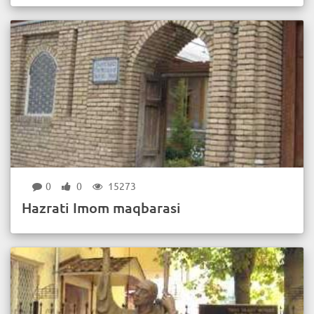
0
0
15273
Hazrati Imom maqbarasi