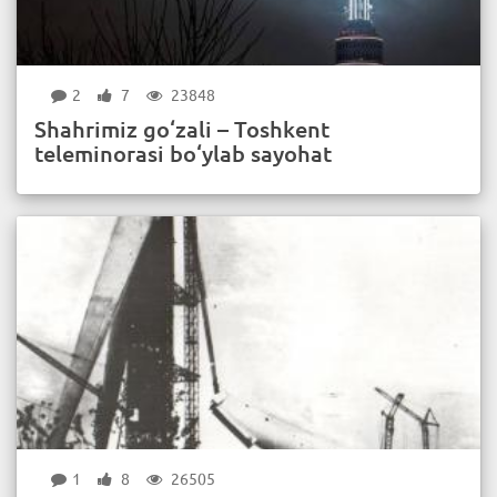
2
7
23848
Shahrimiz go‘zali – Toshkent
teleminorasi bo‘ylab sayohat
1
8
26505