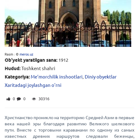
Rasm : ©
meros.uz
Ob'yekt yaratilgan sana:
1912
Hudud:
Toshkent shahri
Kategoriya:
Me‘morchilik inshootlari
,
Diniy obyektlar
Xaritadagi joylashgan o'rni
0
0
30316
Христианство проникло на территорию Средней Азии в первые
века нашей эры благодаря развитию Великого шелкового
пути. Вместе с торговыми караванами по одному из самых
известных древних маршрутов следовали беженцы,