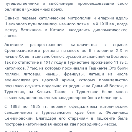
путешественники и миссионеры, проповедовавшие свою
религию в чужеземных краях.
Однако первые католические митрополии и епархии вдоль
Шелкового пути появились намного позже - в XII-Xlll вв., когда
между Ватиканом и Китаем наладились дипломатические
связи.
Активное распространение католичества в странах
Среднеазиатского региона началось во II половине XIX и
начале XX вв. и связано было с русской экспансией на Востоке.
Так по статистике к 1917 году в Туркестане проживало 11 тыс.
католиков, 7 тыс. из которых проживали в Ташкенте. Это были
поляки, литовцы, немцы, французы, латыши из числа
военнослужащих царской армии, которых правительство
посылало служить подальше от родины: на Дальний Восток, в
Туркестан, на Кавказ. Также в Туркестане было много
ссыльных, военнопленных западноевропейцев и беженцев.
С 1883 по 1885 гг. первым официальным католическим
священником в Туркестанском крае был о. Фердинанд
Сенчиковский. Благодаря его стараниям в Ташкенте была
построена католическая часовня, где проводились мессы.