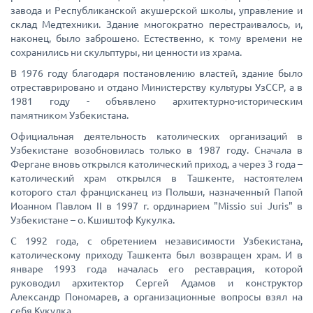
завода и Республиканской акушерской школы, управление и
склад Медтехники. Здание многократно перестраивалось, и,
наконец, было заброшено. Естественно, к тому времени не
сохранились ни скульптуры, ни ценности из храма.
В 1976 году благодаря постановлению властей, здание было
отреставрировано и отдано Министерству культуры УзCCР, а в
1981 году - объявлено архитектурно-историческим
памятником Узбекистана.
Официальная деятельность католических организаций в
Узбекистане возобновилась только в 1987 году. Сначала в
Фергане вновь открылся католический приход, а через 3 года –
католический храм открылся в Ташкенте, настоятелем
которого стал францисканец из Польши, назначенный Папой
Иоанном Павлом II в 1997 г. ординарием "Missio sui Juris" в
Узбекистане – о. Кшиштоф Кукулка.
С 1992 года, с обретением независимости Узбекистана,
католическому приходу Ташкента был возвращен храм. И в
январе 1993 года началась его реставрация, которой
руководил архитектор Сергей Адамов и конструктор
Александр Пономарев, а организационные вопросы взял на
себя Кукулка.