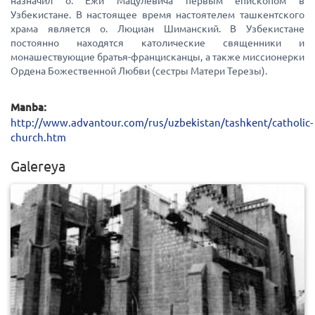
назначил о. Ежи Мацулевича первым епископом в
Узбекистане. В настоящее время настоятелем ташкентского
храма является о. Люциан Шиманский. В Узбекистане
постоянно находятся католические священники и
монашествующие братья-францисканцы, а также миссионерки
Ордена Божественной Любви (сестры Матери Терезы).
Manba:
http://www.advantour.com/rus/uzbekistan/tashkent/catholic-
church.htm
Galereya
0
884