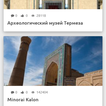
0
0
28118
Археологический музей Термеза
0
0
142404
Minorai Kalon