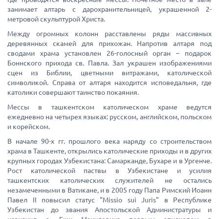
занимает алтарь с дарохранительницей, украшенной 2-
метровой скульптурой Христа.
Между огромных колонн расставлены ряды массивных
деревянных скамей для прихожан. Напротив алтаря под
сводами храма установлен 26-голосный орган – подарок
Боннского прихода св. Павла. Зал украшен изображениями
сцен из Библии, цветными витражами, католической
символикой. Справа от алтаря находится исповедальня, где
католики совершают таинство покаяния.
Мессы в ташкентском католическом храме ведутся
ежедневно на четырех языках: русском, английском, польском
и корейском.
В начале 90-х гг. прошлого века наряду со строительством
храма в Ташкенте, открылись католические приходы и в других
крупных городах Узбекистана: Самарканде, Бухаре и в Ургенче.
Рост католической паствы в Узбекистане и усилия
ташкентских католических служителей не остались
незамеченными в Ватикане, и в 2005 году Папа Римский Иоанн
Павел II повысил статус "Missio sui Juris" в Республике
Узбекистан до звания Апостольской Администратуры и