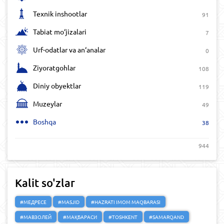
Texnik inshootlar
91
Tabiat mo‘jizalari
7
Urf-odatlar va an‘analar
0
Ziyoratgohlar
108
Diniy obyektlar
119
Muzeylar
49
Boshqa
38
944
Kalit so'zlar
#МЕДРЕСЕ
#MASJID
#HAZRATI IMOM MAQBARASI
#МАВЗОЛЕЙ
#МАҚБАРАСИ
#TOSHKENT
#SAMARQAND