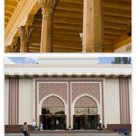
0
516
0
770