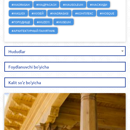
#MADRASAH
#МАДРАСАСИ
#MAUSOLEUM
#МАСЖИДИ
#MASJIDI
#МУЗЕЙ
#MADRASASI
#КОМПЛЕКС
#MOSQUE
#ГОРОДИЩЕ
#MUZEYI
#MUSEUM
#АРХИТЕКТУРНЫЙ ПАМЯТНИК
Hududlar