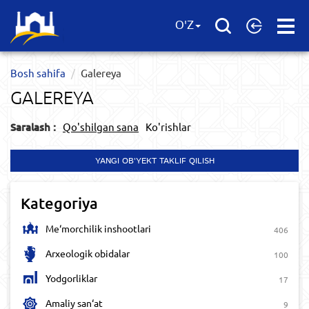
Open
O'Z
Menu
Bosh sahifa
Galereya
GALEREYA
Saralash :
Qo'shilgan sana
Ko'rishlar
YANGI OB'YEKT TAKLIF QILISH
Kategoriya
Me‘morchilik inshootlari
406
Arxeologik obidalar
100
Yodgorliklar
17
Amaliy san‘at
9