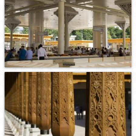
0
493
0
560