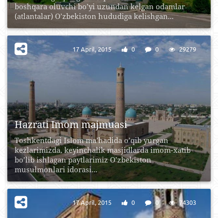
boshqara oluvchi bo’yi uzundan kelgan odamlar
(atlantalar) O’zbekiston hududiga kelishgan...
17 April, 2015
0
0
29279
Hazrati Imom majmuasi
Toshkentdagi Islom ma’hadida o’qib yurgan
kezlarimizda, keyinchalik masjidlarda imom-xatib
bo’lib ishlagan paytlarimiz O’zbekiston
musulmonlari idorasi...
17 April, 2015
0
0
74303