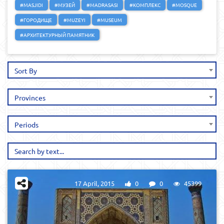
#MASJIDI
#МУЗЕЙ
#MADRASASI
#КОМПЛЕКС
#MOSQUE
#ГОРОДИЩЕ
#MUZEYI
#MUSEUM
#АРХИТЕКТУРНЫЙ ПАМЯТНИК
Sort By
Provinces
Periods
17 April, 2015
0
0
45399