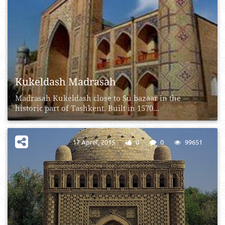
Kukeldash Madrasah
Madrasah Kukeldash close to Su bazaar in the
historic part of Tashkent. Built in 1570...
17 Aprel, 2015
0
0
99651