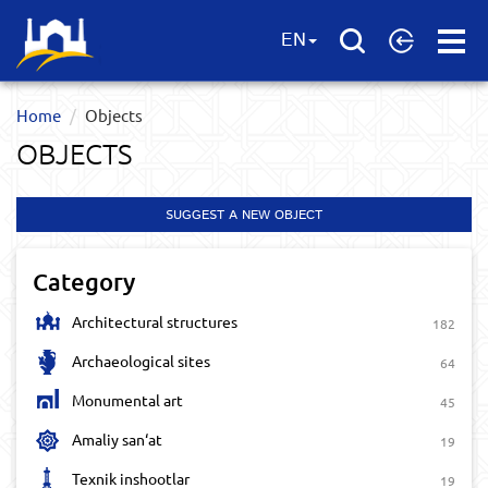
Open
EN
Menu
Home
Objects
OBJECTS
SUGGEST A NEW OBJECT
Category
Architectural structures
182
Archaeological sites
64
Monumental art
45
Amaliy san‘at
19
Texnik inshootlar
19