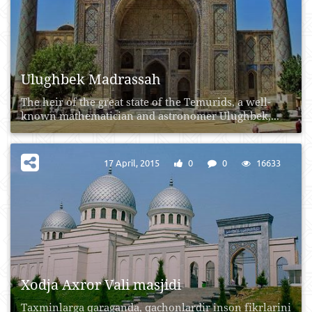
Ulughbek Madrassah
The heir of the great state of the Temurids, a well-
known mathematician and astronomer Ulughbek,...
17 April, 2015
0
0
16633
Xodja Axror Vali masjidi
Taxminlarga qaraganda, qachonlardir inson fikrlarini