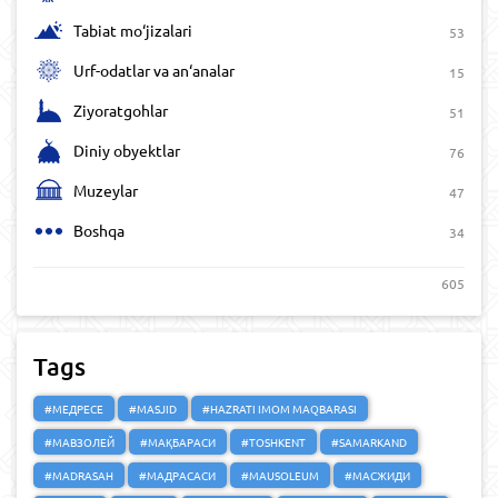
Tabiat mo‘jizalari
53
Urf-odatlar va an‘analar
15
Ziyoratgohlar
51
Diniy obyektlar
76
Muzeylar
47
Boshqa
34
605
Tags
#МЕДРЕСЕ
#MASJID
#HAZRATI IMOM MAQBARASI
#МАВЗОЛЕЙ
#МАҚБАРАСИ
#TOSHKENT
#SAMARKAND
#MADRASAH
#МАДРАСАСИ
#MAUSOLEUM
#МАСЖИДИ