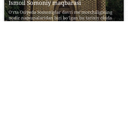
Ismoil Somoniy maqbarasi
O‘rta Osiyoda Somoniylar davri me’morchiligining
nodir namunalaridan biri bo‘lgan bu tarixiy obida
Ismoil Somoniy tomonidan...
20 Aprel, 2015
0
0
40421
Hazrati Хizr masjidi
Hazrati Xizr masjidi Samarqand sh ahrining
muqaddas ziyoratgohlaridan biridir. U
Samarqanddagi birinchi musulmon masjidi va...