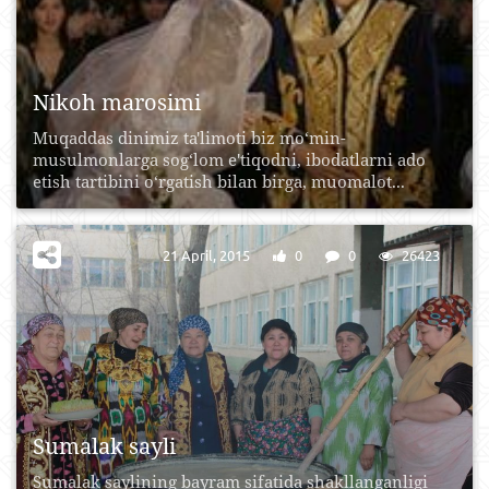
Nikoh marosimi
Muqaddas dinimiz ta'limoti biz mo‘min-
musulmonlarga sog‘lom e'tiqodni, ibodatlarni ado
etish tartibini o‘rgatish bilan birga, muomalot...
21 April, 2015
0
0
26423
Sumalak sayli
Sumalak saylining bayram sifatida shakllanganligi