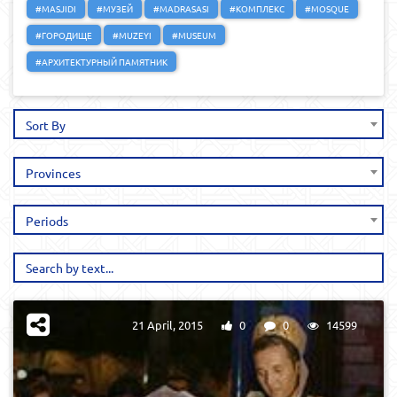
#MASJIDI
#МУЗЕЙ
#MADRASASI
#КОМПЛЕКС
#MOSQUE
#ГОРОДИЩЕ
#MUZEYI
#MUSEUM
#АРХИТЕКТУРНЫЙ ПАМЯТНИК
Sort By
Provinces
Periods
21 April, 2015
0
0
14599