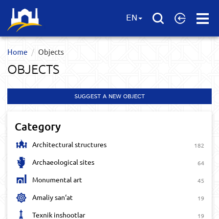
Open
EN
Menu
Home
Objects
OBJECTS
SUGGEST A NEW OBJECT
Category
Architectural structures
182
Archaeological sites
64
Monumental art
45
Amaliy san‘at
19
Texnik inshootlar
19