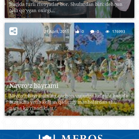
haqida turli rivoyatlar bor. Shulardan biri: dehqon
olib qo‘ygan oxirgi...
21 April, 2015
0
0
176993
Navro‘z bayrami
Navro‘z bayramining qachon vujudga kelgani haqida
bizgacha yetib kelgan qadimiy manbalardan shu
narsa ko‘rinadiki, u...