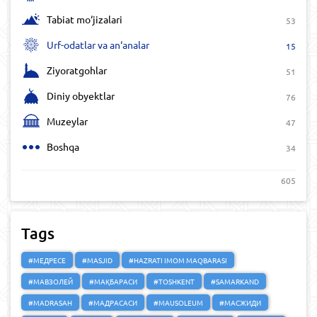
Tabiat mo‘jizalari
53
Urf-odatlar va an‘analar
15
Ziyoratgohlar
51
Diniy obyektlar
76
Muzeylar
47
Boshqa
34
605
Tags
#МЕДРЕСЕ
#MASJID
#HAZRATI IMOM MAQBARASI
#МАВЗОЛЕЙ
#МАҚБАРАСИ
#TOSHKENT
#SAMARKAND
#MADRASAH
#МАДРАСАСИ
#MAUSOLEUM
#МАСЖИДИ