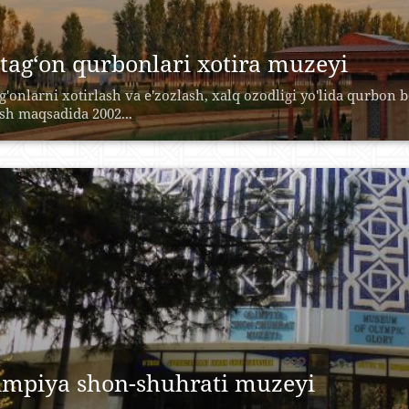
tag‘on qurbonlari xotira muzeyi
g'onlarni xotirlash va e'zozlash, xalq ozodligi yo'lida qurbon 
ash maqsadida 2002...
impiya shon-shuhrati muzeyi