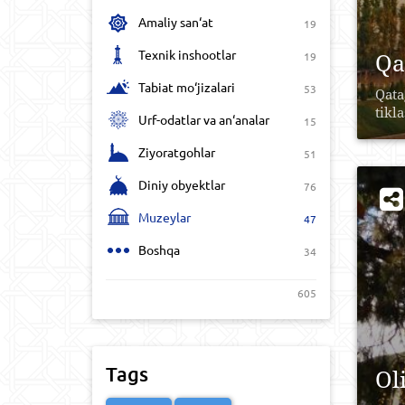
Amaliy san‘at
19
Texnik inshootlar
Qa
19
Tabiat mo‘jizalari
53
Qata
tikl
Urf-odatlar va an‘analar
15
Ziyoratgohlar
51
Diniy obyektlar
76
Muzeylar
47
Boshqa
34
605
Tags
Ol