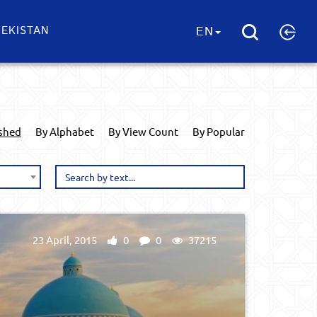
EKISTAN
EN
ished
By Alphabet
By View Count
By Popular
23 April, 2015
0
0
37215