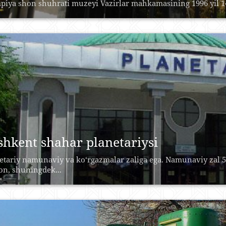
piya shon shuhrati muzeyi Vazirlar mahkamasining 1996 yil 14 a
shkent shahar planetariysi
etariy namunaviy va ko‘rgazmalar zaliga ega. Namunaviy zal 50
n, shuningdek...