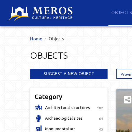
OBJECT
Home
Objects
OBJECTS
SUGGEST A NEW OBJECT
Provi
Category
Architectural structures
182
Archaeological sites
64
Monumental art
45