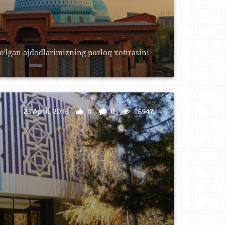
bo'lgan ajdodlarimizning porloq xotirasini
23 April, 2015
0
0
16947