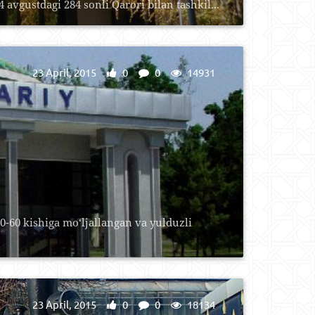
vgustdagi 284 sonli Qarori bilan tashkil...
23 April, 2015
0
0
14931
-60 kishiga mo‘ljallangan va yulduzli
23 April, 2015
0
0
18134