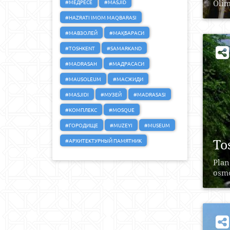
#МЕДРЕСЕ
#MASJID
Olim
#HAZRATI IMOM MAQBARASI
#МАВЗОЛЕЙ
#МАҚБАРАСИ
#TOSHKENT
#SAMARKAND
#MADRASAH
#МАДРАСАСИ
#MAUSOLEUM
#МАСЖИДИ
#MASJIDI
#МУЗЕЙ
#MADRASASI
#КОМПЛЕКС
#MOSQUE
#ГОРОДИЩЕ
#MUZEYI
#MUSEUM
To
#АРХИТЕКТУРНЫЙ ПАМЯТНИК
Plan
osmo