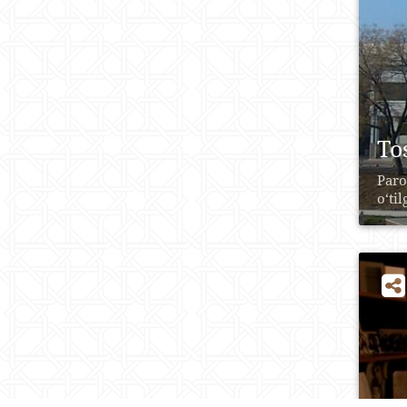
To
Paro
o‘ti