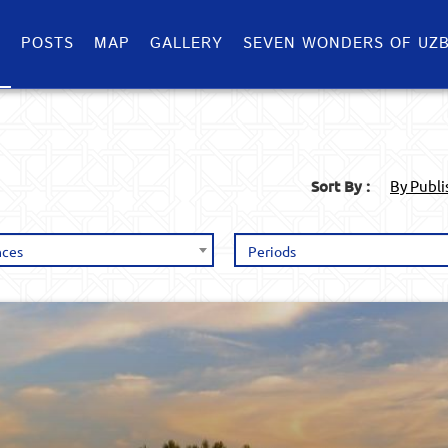
S
POSTS
MAP
GALLERY
SEVEN WONDERS OF UZB
Sort By :
By Publ
nces
Periods