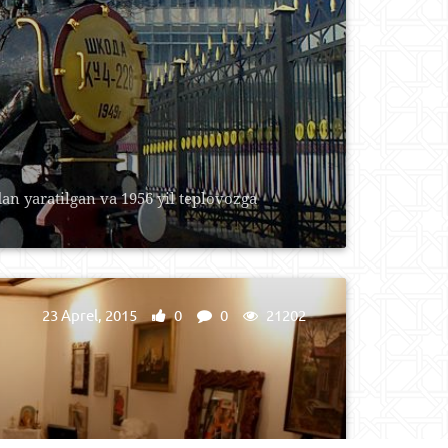
n yaratilgan va 1956 yil teplovozga
23 Aprel, 2015
0
0
21202