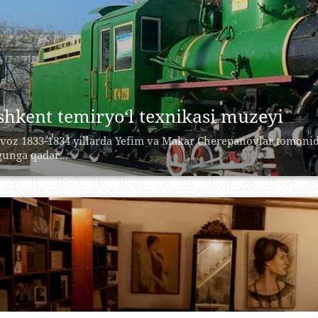
shkent temiryo‘l texnikasi muzeyi
voz 1833-1834 yillarda Yefim va Makar Cherepanovlar tomonida
lgunga qadar...