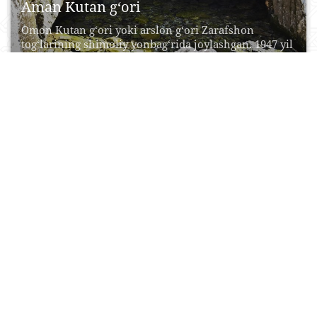
Aman Kutan g‘ori
Omon Kutan g‘ori yoki arslon g‘ori Zarafshon
tog‘larining shimoliy yonbag‘rida joylashgan. 1947 yil
arxeolog D.N....
Amir Temur g‘ori
25 May, 2015
1
0
25657
MashhurAmirTemurg’ori (AmirTemurKo’ragoniy)
Hisortog’laridajoylashganvama’muriyjihatdanO’zbekistonn
tumaniqarashli.
G’orningulkankirishqismibuyukkan’yonningSharqiyetagioh
yo’lboshlovchikerakbo’ladi.
Mustaqilravishdao’zingizhamkan’yonningko’zgatashlanmay
200
metrdanortiqtublikdajoylashgantoshlizinapoyalardantush
Uzunligitaxminan 6
kilometrlikmanzaralikan’yonmashhur “ZolotoMakkeni”
sarguzashtfilmidagikan’yonnieslatadi.
Siznihartomonlamaajoyibqoyaliqal’alaro’raboladi....