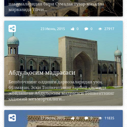
намуналаридан бири Сумалак гузар маҳалла
марказида Уйчи...
23 Июнь, 2015
0
0
27917
Абдулқосим мадрасаси
Бешёғочнинг олдинги дарвозаларидан узоқ
бўлмаган, Эски Тошкентнинг ғарбий қисмида
жойлашган Абдулқосим мадрасаси Тошкентнинг
қадимий меъморчилиги...
27 Июль, 2015
0
0
11835