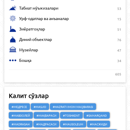
Табиат мўъжизалари
53
Урф-одатлар ва анъаналар
15
Зиёратгоҳлар
51
Диний объектлар
76
Музейлар
47
Бошқа
34
605
Калит сўзлар
#МЕДРЕСЕ
#MASJID
#HAZRATI IMOM MAQBARASI
#МАВЗОЛЕЙ
#МАҚБАРАСИ
#TOSHKENT
#SAMARQAND
#MADRASAH
#МАДРАСАСИ
#MAUSOLEUM
#МАСЖИДИ