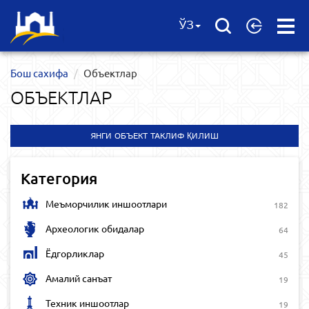
Open
ЎЗ
Menu
Бош сахифа
Объектлар
ОБЪЕКТЛАР
ЯНГИ ОБЪЕКТ ТАКЛИФ ҚИЛИШ
Категория
Меъморчилик иншоотлари
182
Археологик обидалар
64
Ёдгорликлар
45
Амалий санъат
19
Техник иншоотлар
19