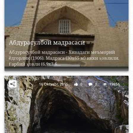
Абдурасулбой мадрасаси
Абдурасулбой мадрасаси - Хивадаги меъморий
ёдгорлик (1906). Мадраса (30х65 м) икки ҳовлили.
Ғарбий ҳовли (6,9х3,6...
16 Oktyabr, 2015
0
0
19856