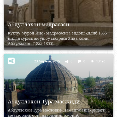
Абдуллахон мадрасаси
Қутлуғ Мурод Иноқ мадрасасига ёндош қилиб 1855
йилда қурилган ушбу мадраса Хива хони
Абдуллахон (1855-1855)...
23 Апрель, 2015
0
0
13496
Абдуллохон Тўра масжиди
Абдуллохон Тўра масжиди- Наманган шаҳридаги
меъморлик обидаларининг ажойиб