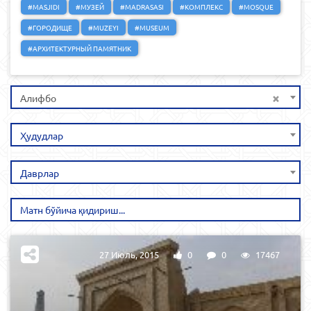
#MASJIDI
#МУЗЕЙ
#MADRASASI
#КОМПЛЕКС
#MOSQUE
#ГОРОДИЩЕ
#MUZEYI
#MUSEUM
#АРХИТЕКТУРНЫЙ ПАМЯТНИК
×
Алифбо
Ҳудудлар
Даврлар
27 Июль, 2015
0
0
17467