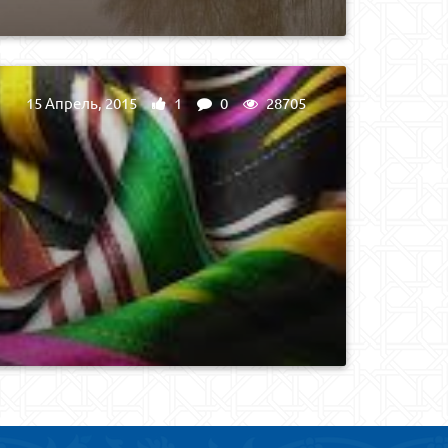
15 Апрель, 2015
1
0
28705