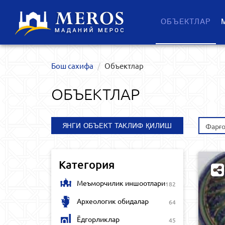
ОБЪЕКТЛАР
Бош сахифа
Объектлар
ОБЪЕКТЛАР
ЯНГИ ОБЪЕКТ ТАКЛИФ ҚИЛИШ
Фарғо
Категория
Меъморчилик иншоотлари
182
Археологик обидалар
64
Ёдгорликлар
45