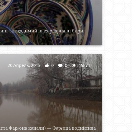
инг энг қадимий шаҳарларидан бири.
20 Апрель, 2015
0
0
45871
атта Фарғона канали) — Фарғона водийсида