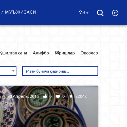
 7 МЎЪЖИЗАСИ
ЎЗ
ўшилган сана
Алифбо
Кўришлар
Овозлар
20 Апрель, 2015
0
0
22042