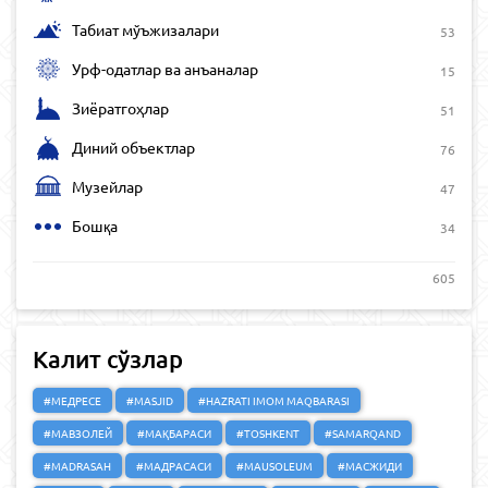
Табиат мўъжизалари
53
Урф-одатлар ва анъаналар
15
Зиёратгоҳлар
51
Диний объектлар
76
Музейлар
47
Бошқа
34
605
Калит сўзлар
#МЕДРЕСЕ
#MASJID
#HAZRATI IMOM MAQBARASI
#МАВЗОЛЕЙ
#МАҚБАРАСИ
#TOSHKENT
#SAMARQAND
#MADRASAH
#МАДРАСАСИ
#MAUSOLEUM
#МАСЖИДИ