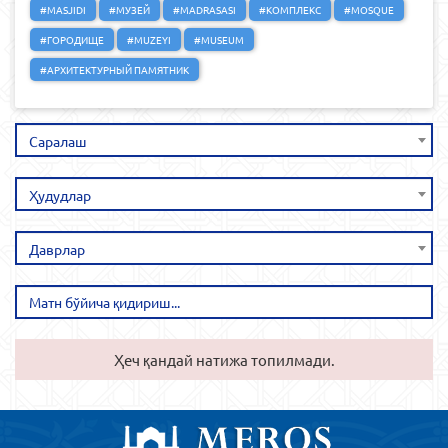
#MASJIDI
#МУЗЕЙ
#MADRASASI
#КОМПЛЕКС
#MOSQUE
#ГОРОДИЩЕ
#MUZEYI
#MUSEUM
#АРХИТЕКТУРНЫЙ ПАМЯТНИК
Саралаш
Ҳудудлар
Даврлар
Ҳеч қандай натижа топилмади.