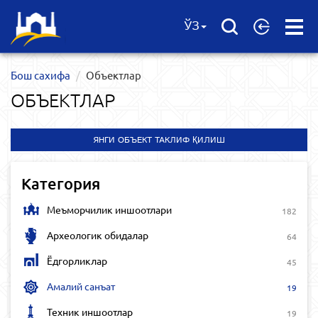
Open
ЎЗ
Menu
Бош сахифа
Объектлар
ОБЪЕКТЛАР
ЯНГИ ОБЪЕКТ ТАКЛИФ ҚИЛИШ
Категория
Меъморчилик иншоотлари
182
Археологик обидалар
64
Ёдгорликлар
45
Амалий санъат
19
Техник иншоотлар
19