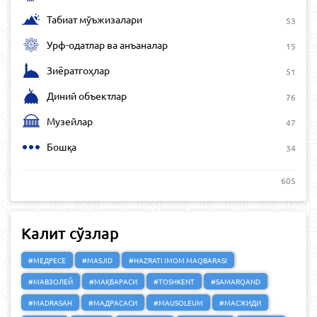
Табиат мўъжизалари
53
Урф-одатлар ва анъаналар
15
Зиёратгоҳлар
51
Диний объектлар
76
Музейлар
47
Бошқа
34
605
Калит сўзлар
#МЕДРЕСЕ
#MASJID
#HAZRATI IMOM MAQBARASI
#МАВЗОЛЕЙ
#МАҚБАРАСИ
#TOSHKENT
#SAMARQAND
#MADRASAH
#МАДРАСАСИ
#MAUSOLEUM
#МАСЖИДИ