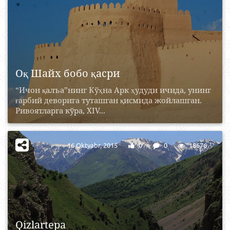
Оқ Шайх бобо қасри
“Ичон қалъа”нинг Кўҳна Арк ҳудуди ичида, унинг
ғарбий деворига туташган қисмида жойлашган.
Ривоятларга кўра, XIV...
16 Oktyabr, 2015
0
0
18676
Qizlartepa