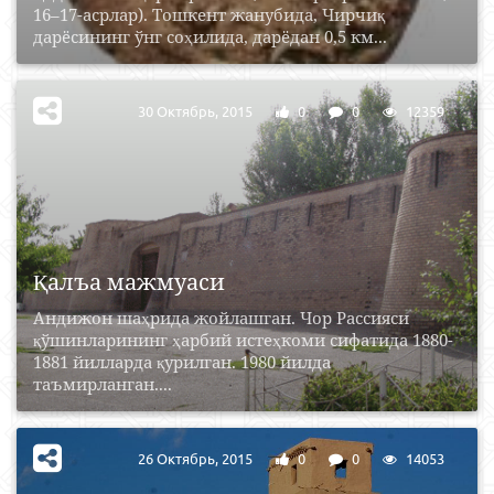
16–17-асрлар). Тошкент жанубида, Чирчиқ
дарёсининг ўнг соҳилида, дарёдан 0,5 км...
30 Октябрь, 2015
0
0
12359
Қалъа мажмуаси
Андижон шаҳрида жойлашган. Чор Рассияси
қўшинларининг ҳарбий истеҳкоми сифатида 1880-
1881 йилларда қурилган. 1980 йилда
таъмирланган....
26 Октябрь, 2015
0
0
14053