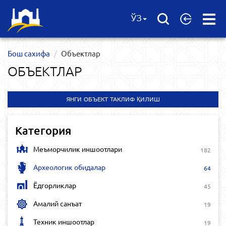
Open
ЎЗ
Menu
Бош сахифа
Объектлар
ОБЪЕКТЛАР
ЯНГИ ОБЪЕКТ ТАКЛИФ ҚИЛИШ
Категория
Меъморчилик иншоотлари
182
Археологик обидалар
64
Ёдгорликлар
45
Амалий санъат
19
Техник иншоотлар
19