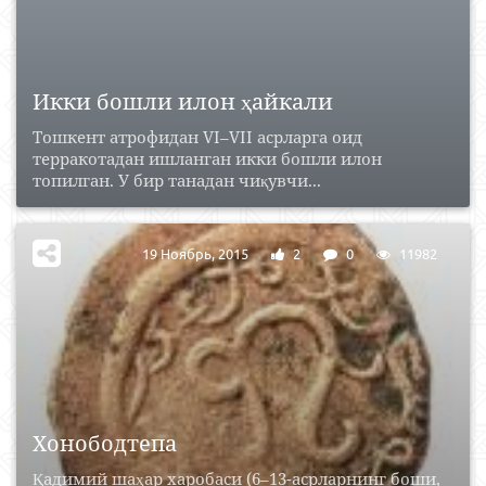
Икки бошли илон ҳайкали
Тошкент атрофидан VI–VII асрларга оид
терракотадан ишланган икки бошли илон
топилган. У бир танадан чиқувчи...
19 Ноябрь, 2015
2
0
11982
Хонободтепа
Қадимий шаҳар харобаси (6–13-асрларнинг боши,