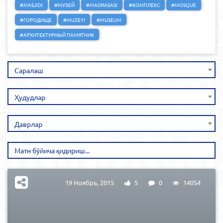
#MASJIDI
#МУЗЕЙ
#MADRASASI
#КОМПЛЕКС
#MOSQUE
#ГОРОДИЩЕ
#MUZEYI
#MUSEUM
#АРХИТЕКТУРНЫЙ ПАМЯТНИК
Саралаш
Ҳудудлар
Даврлар
19 Ноябрь, 2015
5
0
14054