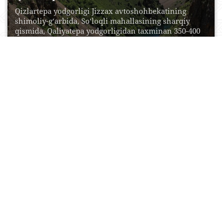
Qizlartepa yodgorligi Jizzax avtoshohbekatining
shimoliy-g‘arbida, So‘loqli mahallasining sharqiy
qismida, Qaliyatepa yodgorligidan taxminan 350-400
m. janubda...
15 Oktyabr, 2015
0
0
17036
Qo‘rg‘ontepa (O‘rdatepa)
Qo‘rg‘ontepa (O‘rdatepa) Zomin tumani markazida,
shu nomdagi soyning chap qirg‘og‘ida joylashgan.
Ushbu yodgorlik bir necha...