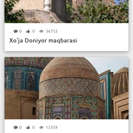
0
0
36753
Xo‘ja Doniyor maqbarasi
0
0
13359