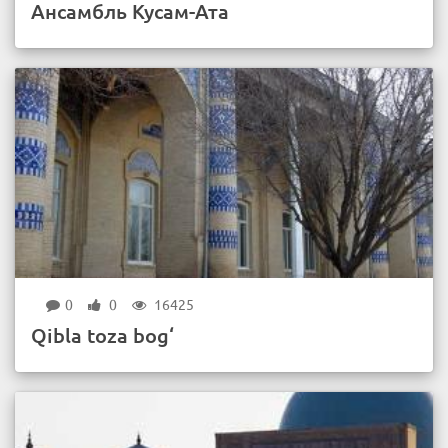
Ансамбль Кусам-Ата
0
0
16425
Qibla toza bog‘