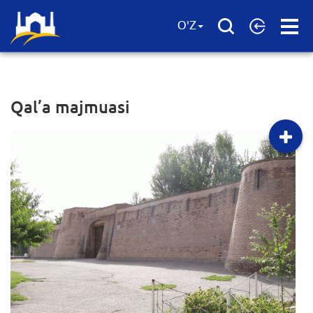
Open
O'Z
Menu
Qal’a majmuasi