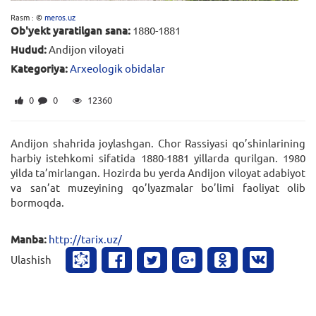
Rasm : ©
meros.uz
Ob'yekt yaratilgan sana:
1880-1881
Hudud:
Andijon viloyati
Kategoriya:
Arxeologik obidalar
0
0
12360
Andijon shahrida joylashgan. Chor Rassiyasi qo’shinlarining
harbiy istehkomi sifatida 1880-1881 yillarda qurilgan. 1980
yilda ta’mirlangan. Hozirda bu yerda Andijon viloyat adabiyot
va san’at muzeyining qo’lyazmalar bo’limi faoliyat olib
bormoqda.
Manba:
http://tarix.uz/
Ulashish