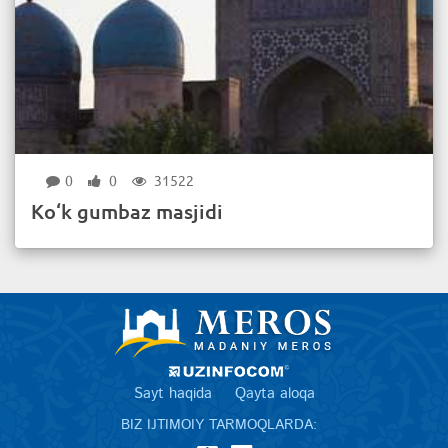
0
0
31522
Ko‘k gumbaz masjidi
Sayt haqida
Qayta aloqa
BIZ IJTIMOIY TARMOQLARDA: