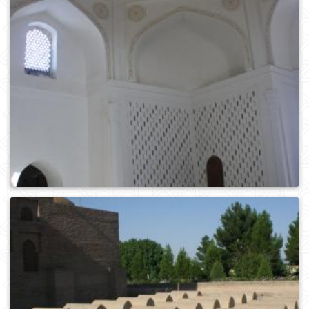
0
343
0
443