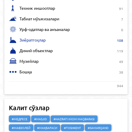
Техник иншоотлар
91
Табиат мўъжизалари
7
Урф-одатлар ва анъаналар
0
Зиёратгоҳлар
108
Диний объектлар
119
Музейлар
49
Бошқа
38
944
Калит сўзлар
#МЕДРЕСЕ
#MASJID
#HAZRATI IMOM MAQBARASI
#МАВЗОЛЕЙ
#МАҚБАРАСИ
#TOSHKENT
#SAMARQAND