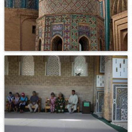
0
410
0
311