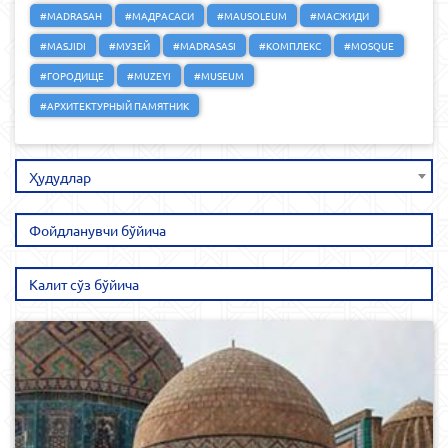
#MADRASAH
#МАДРАСАСИ
#MAUSOLEUM
#МАСЖИДИ
#MASJIDI
#МУЗЕЙ
#MADRASASI
#КОМПЛЕКС
#MOSQUE
#ГОРОДИЩЕ
#MUZEYI
#MUSEUM
#АРХИТЕКТУРНЫЙ ПАМЯТНИК
Ҳудудлар