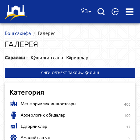
Open
ЎЗ
Menu
Бош сахифа
Галерея
ГАЛЕРЕЯ
Саралаш :
Қўшилган сана
Кўришлар
ЯНГИ ОБЪЕКТ ТАКЛИФ ҚИЛИШ
Категория
Меъморчилик иншоотлари
406
Археологик обидалар
100
Ёдгорликлар
17
Амалий санъат
9