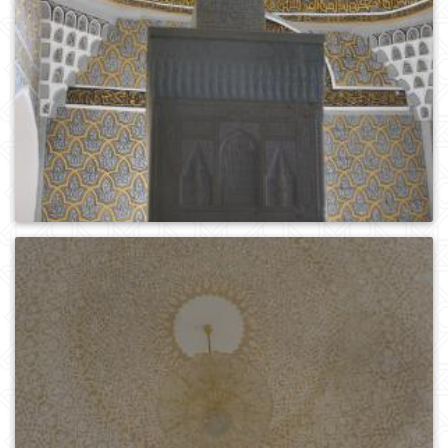
0
516
0
349