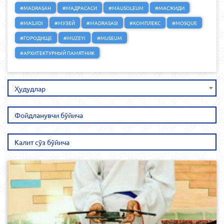
#MADRASAH
#МАДРАСАСИ
#MAUSOLEUM
#МАСЖИДИ
#MASJIDI
#МУЗЕЙ
#MADRASASI
#КОМПЛЕКС
#MOSQUE
#ГОРОДИЩЕ
#MUZEYI
#MUSEUM
#АРХИТЕКТУРНЫЙ ПАМЯТНИК
Ҳудудлар