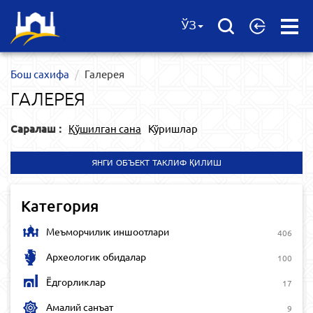
Open
ЎЗ
Menu
Бош сахифа
Галерея
ГАЛЕРЕЯ
Саралаш :
Қўшилган сана
Кўришлар
ЯНГИ ОБЪЕКТ ТАКЛИФ ҚИЛИШ
Категория
Меъморчилик иншоотлари
406
Археологик обидалар
100
Ёдгорликлар
17
Амалий санъат
9