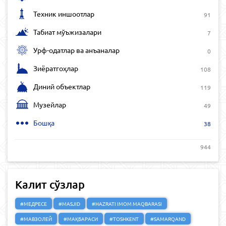
Техник иншоотлар
91
Табиат мўъжизалари
7
Урф-одатлар ва анъаналар
0
Зиёратгоҳлар
108
Диний объектлар
119
Музейлар
49
Бошқа
38
944
Калит сўзлар
#МЕДРЕСЕ
#MASJID
#HAZRATI IMOM MAQBARASI
#МАВЗОЛЕЙ
#МАҚБАРАСИ
#TOSHKENT
#SAMARQAND