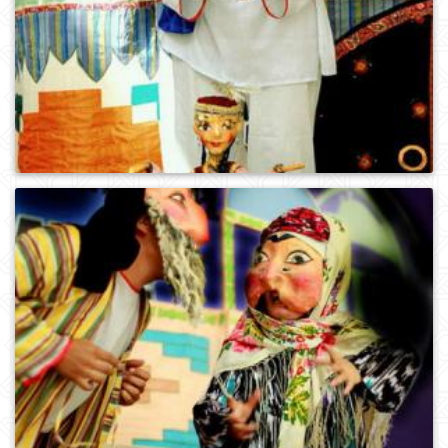
0
590
0
545