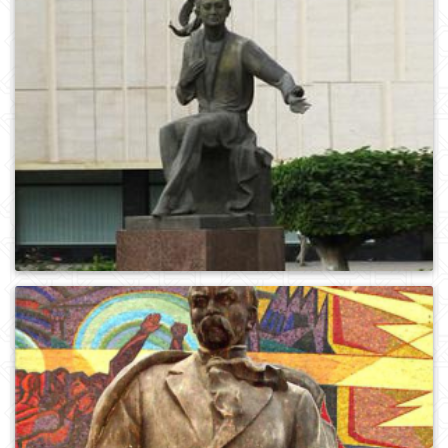
0
1090
0
949