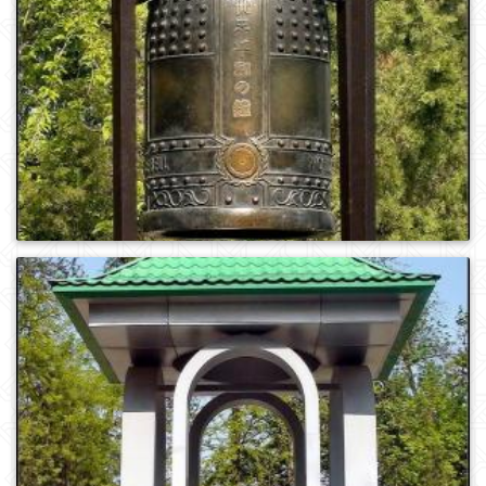
0
1052
0
1004