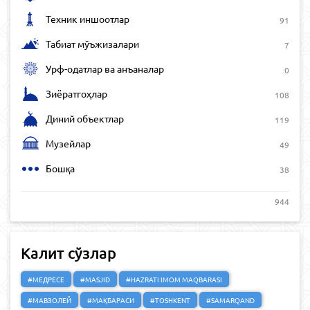
Техник иншоотлар
91
Табиат мўъжизалари
7
Урф-одатлар ва анъаналар
0
Зиёратгоҳлар
108
Диний объектлар
119
Музейлар
49
Бошқа
38
944
Калит сўзлар
#МЕДРЕСЕ
#MASJID
#HAZRATI IMOM MAQBARASI
#МАВЗОЛЕЙ
#МАҚБАРАСИ
#TOSHKENT
#SAMARQAND