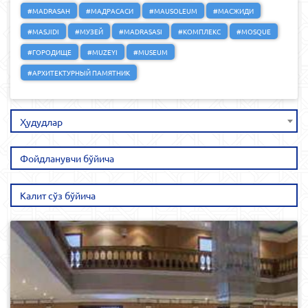
#MADRASAH
#МАДРАСАСИ
#MAUSOLEUM
#МАСЖИДИ
#MASJIDI
#МУЗЕЙ
#MADRASASI
#КОМПЛЕКС
#MOSQUE
#ГОРОДИЩЕ
#MUZEYI
#MUSEUM
#АРХИТЕКТУРНЫЙ ПАМЯТНИК
Ҳудудлар