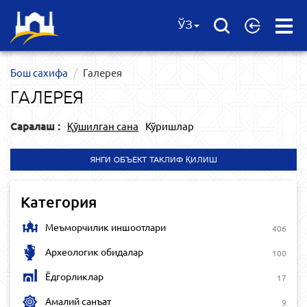
Open
ЎЗ
Menu
Бош сахифа
Галерея
ГАЛЕРЕЯ
Саралаш :
Қўшилган сана
Кўришлар
ЯНГИ ОБЪЕКТ ТАКЛИФ ҚИЛИШ
Категория
Меъморчилик иншоотлари
406
Археологик обидалар
100
Ёдгорликлар
17
Амалий санъат
9