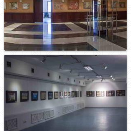
0
2153
0
1321