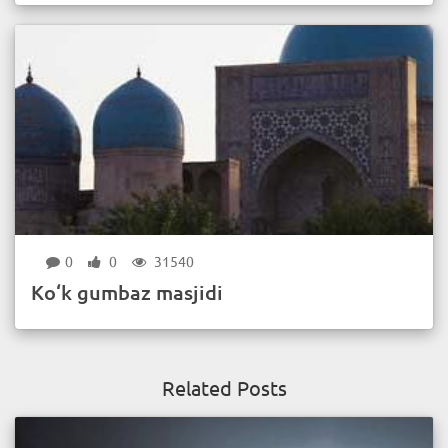
0
0
31540
Ko‘k gumbaz masjidi
Related Posts