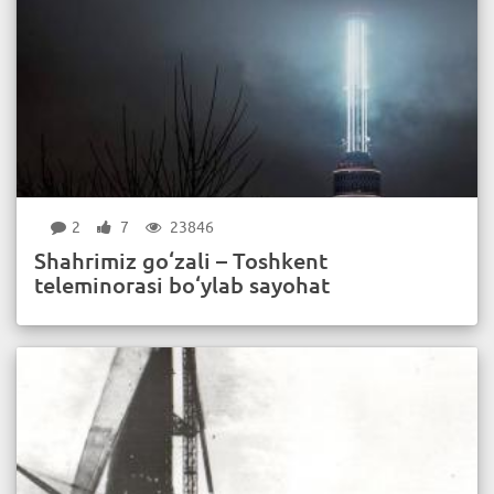
2
7
23846
Shahrimiz go‘zali – Toshkent
teleminorasi bo‘ylab sayohat