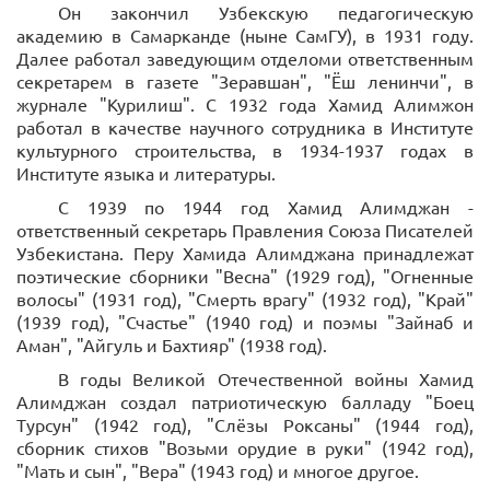
Он закончил Узбекскую педагогическую
академию в Самарканде (ныне СамГУ), в 1931 году.
Далее работал заведующим отделоми ответственным
секретарем в газете "Зеравшан", "Ёш ленинчи", в
журнале "Курилиш". С 1932 года Хамид Алимжон
работал в качестве научного сотрудника в Институте
культурного строительства, в 1934-1937 годах в
Институте языка и литературы.
С 1939 по 1944 год Хамид Алимджан -
ответственный секретарь Правления Союза Писателей
Узбекистана. Перу Хамида Алимджана принадлежат
поэтические сборники "Весна" (1929 год), "Огненные
волосы" (1931 год), "Смерть врагу" (1932 год), "Край"
(1939 год), "Счастье" (1940 год) и поэмы "Зайнаб и
Аман", "Айгуль и Бахтияр" (1938 год).
В годы Великой Отечественной войны Хамид
Алимджан создал патриотическую балладу "Боец
Турсун" (1942 год), "Слёзы Роксаны" (1944 год),
сборник стихов "Возьми орудие в руки" (1942 год),
"Мать и сын", "Вера" (1943 год) и многое другое.