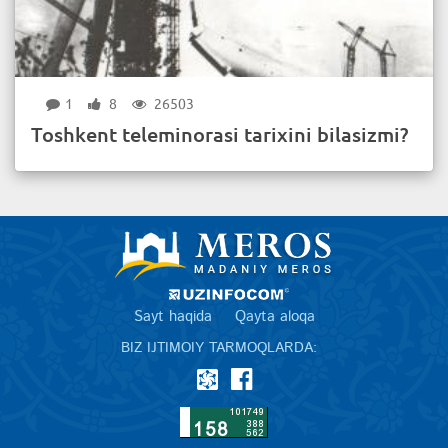
1
8
26503
Toshkent teleminorasi tarixini bilasizmi?
Sayt haqida
Qayta aloqa
BIZ IJTIMOIY TARMOQLARDA: