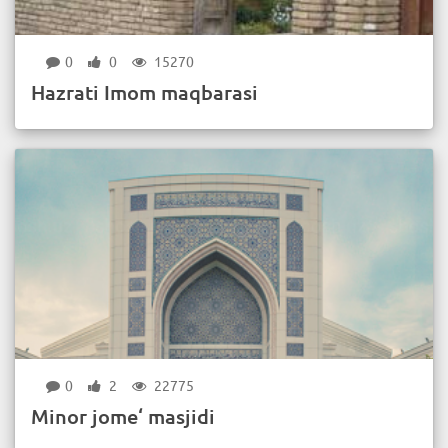
0
0
15270
Hazrati Imom maqbarasi
0
2
22775
Minor jome‘ masjidi