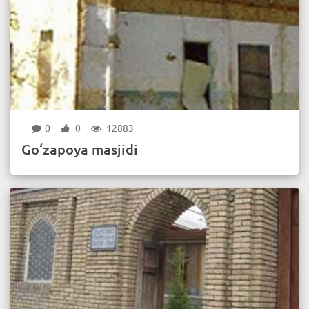
0
0
12883
Go‘zapoya masjidi