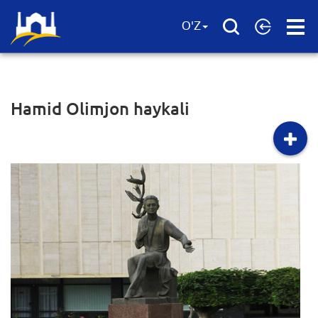
Open
O'Z
Menu
Hamid Olimjon haykali