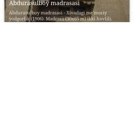
Abdurasulboy madrasasi
Abdurasulboy madrasasi - Xivadagi me’moriy
yodgorlik (1906). Madrasa (30x65 m) ikki hovlili.
G‘arbiy hovli (6,9x3,6...
16 Iyul, 2015
0
0
29377
Abduxoliq G‘ijduvoniy maqbarasi
XV asr. 1103 yilda G‘ijduvon shahrida tavallud topgan
buyuk tasavvuf va sofiylik tariqati shayxi
Abduxoliq...