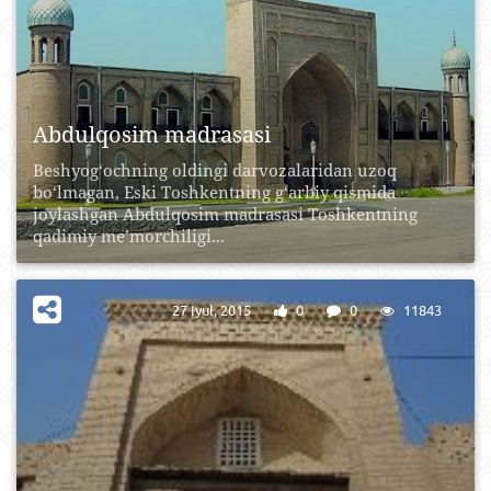
Abdulqosim madrasasi
Beshyog‘ochning oldingi darvozalaridan uzoq
bo‘lmagan, Eski Toshkentning g‘arbiy qismida
joylashgan Abdulqosim madrasasi Toshkentning
qadimiy me’morchiligi...
27 Iyul, 2015
0
0
11843