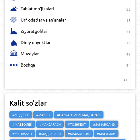
Tabiat mo‘jizalari
53
Urf-odatlar va an‘analar
15
Ziyoratgohlar
51
Diniy obyektlar
76
Muzeylar
47
Boshqa
34
605
Kalit so'zlar
#МЕДРЕСЕ
#MASJID
#HAZRATI IMOM MAQBARASI
#МАВЗОЛЕЙ
#МАҚБАРАСИ
#TOSHKENT
#SAMARQAND
#MADRASAH
#МАДРАСАСИ
#MAUSOLEUM
#МАСЖИДИ