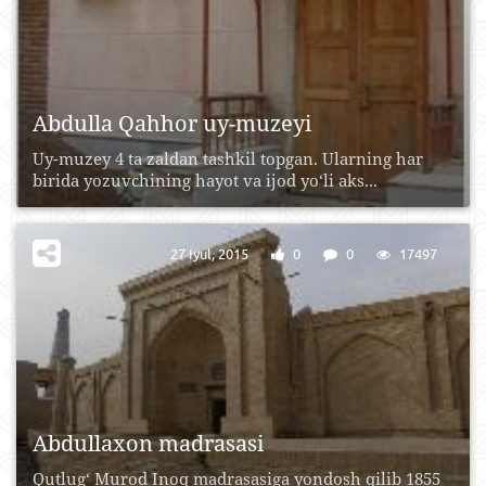
Abdulla Qahhor uy-muzeyi
Uy-muzey 4 ta zaldan tashkil topgan. Ularning har
birida yozuvchining hayot va ijod yo‘li aks...
27 Iyul, 2015
0
0
17497
Abdullaxon madrasasi
Qutlug‘ Murod Inoq madrasasiga yondosh qilib 1855