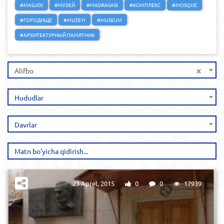
#MASJIDI
#МУЗЕЙ
#MADRASASI
#КОМПЛЕКС
#MOSQUE
#ГОРОДИЩЕ
#MUZEYI
#MUSEUM
#АРХИТЕКТУРНЫЙ ПАМЯТНИК
×
Alifbo
Hududlar
Davrlar
23 Aprel, 2015
0
0
17939