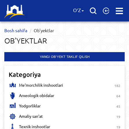
Open
O'Z
Menu
Bosh sahifa
Ob'yektlar​
OB'YEKTLAR​
YANGI OB'YEKT TAKLIF QILISH
Kategoriya
Me‘morchilik inshootlari
182
Arxeologik obidalar
64
Yodgorliklar
45
Amaliy san‘at
19
Texnik inshootlar
19