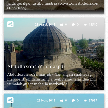
yilda qurilgan ushbu madrasa Xiva xoni Abdullaxon
(1855-1855)...
23 Aprel, 2015
0
0
13510
Abdulloxon To‘ra masjidi
Abdulloxon To'ra mаsjidi - Nаmаngаn shаhridаgi
mе'morlik obidаlаrining аjoyib nаmunаlаridаn biri
Sumаlаk guzаr mаhаllа mаrkаzidа...
23 Iyun, 2015
0
0
27937