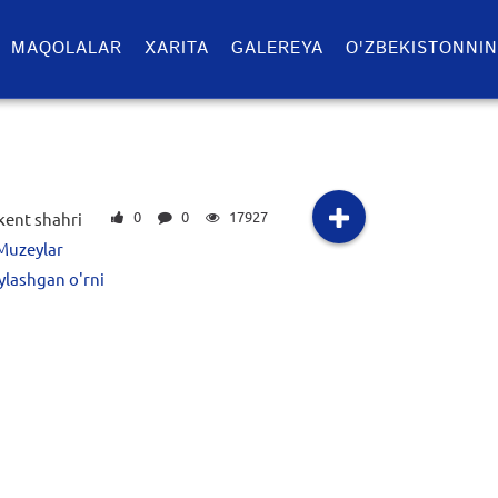
MAQOLALAR
XARITA
GALEREYA
O'ZBEKISTONNIN
0
0
17927
ent shahri
Muzeylar
ylashgan o'rni