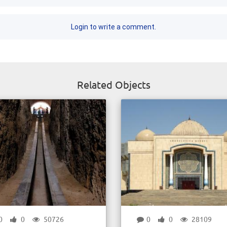
Login to write a comment.
Related Objects
0
0
50726
0
0
28109