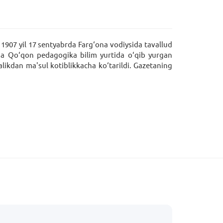
 1907 yil 17 sentyabrda Farg‘ona vodiysida tavallud
arida Qo‘qon pedagogika bilim yurtida o‘qib yurgan
alikdan ma'sul kotiblikkacha ko‘tarildi. Gazetaning