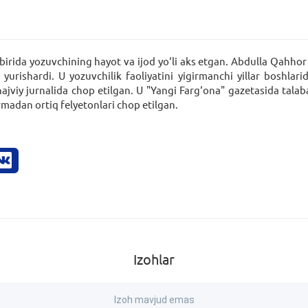
birida yozuvchining hayot va ijod yo‘li aks etgan. Abdulla Qahhor
 yurishardi. U yozuvchilik faoliyatini yigirmanchi yillar boshl
jviy jurnalida chop etilgan. U "Yangi Farg‘ona" gazetasida talab
irmadan ortiq felyetonlari chop etilgan.
Izohlar
Izoh mavjud emas