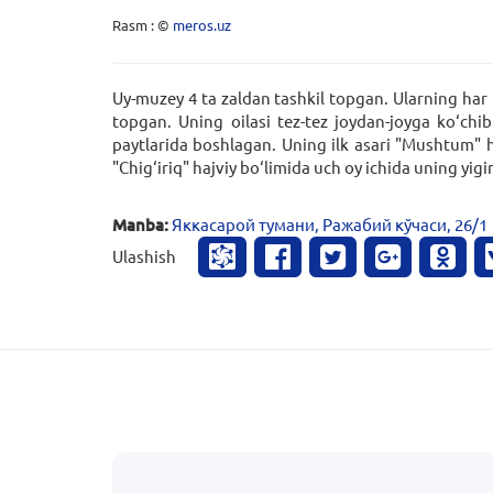
Rasm : ©
meros.uz
Uy-muzey 4 ta zaldan tashkil topgan. Ularning har 
topgan. Uning oilasi tez-tez joydan-joyga ko‘chib
paytlarida boshlagan. Uning ilk asari "Mushtum" ha
"Chig‘iriq" hajviy bo‘limida uch oy ichida uning yig
Manba:
Яккасарой тумани, Ражабий кўчаси, 26/1
Ulashish