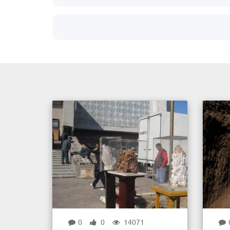
0
0
14071