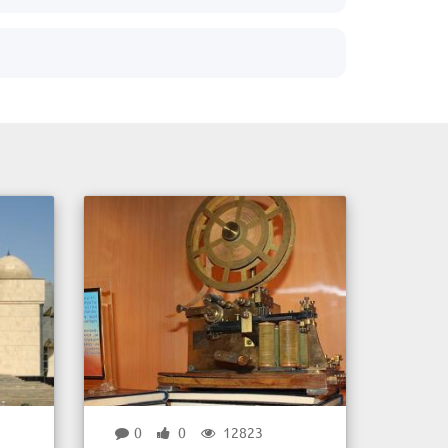
0
0
12823