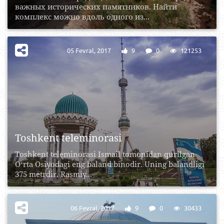
важных исторических памятников. Найти
комплекс можно вдоль одного из...
05 Fevral, 2017
9
0
121253
Toshkent teleminorasi
Toshkent teleminorasi Ismail tomonidan qurilgan
Oʻrta Osiyodagi eng baland binodir. Uning balandligi
375 metrdir. Rasmiy...
06 Fevral, 2017
9
0
30433