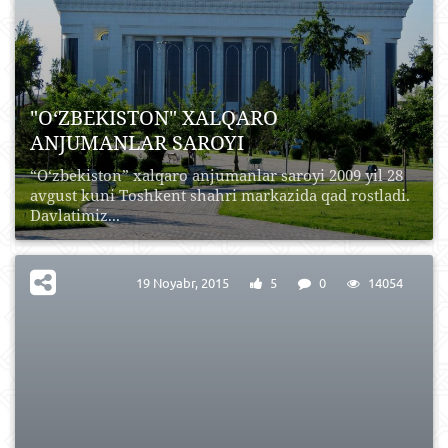
"O‘ZBEKISTON" XALQARO
ANJUMANLAR SAROYI
“O‘zbekiston” xalqaro anjumanlar saroyi 2009 yil 28
avgust kuni Toshkent shahri markazida qad rostladi.
Davlatimiz...
19 Noyabr, 2015
5
0
14054