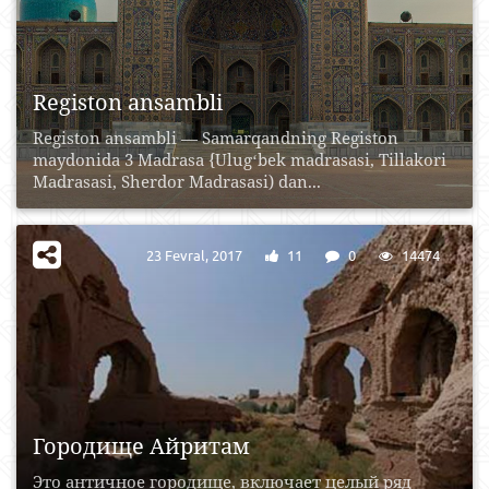
Registon ansambli
Registon ansambli — Samarqandning Registon
maydonida 3 Madrasa {Ulugʻbek madrasasi, Tillakori
Madrasasi, Sherdor Madrasasi) dan...
23 Fevral, 2017
11
0
14474
Городище Айритам
Это античное городище, включает целый ряд