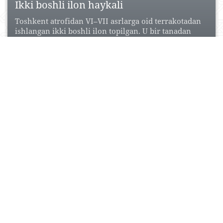
Ikki boshli ilon haykali
Toshkent atrofidan VI–VII asrlarga oid terrakotadan
ishlangan ikki boshli ilon topilgan. U bir tanadan
chiquvchi...
08 Oktyabr, 2015
3
0
30517
Xonbandi to‘g‘oni
Xonbandi to‘g‘oni — O‘zbekistonda qadimiy
zamondan bizning davrimizgacha saqlanib kelgan
to‘g‘ondir. U Jizzax viloyati Forish...