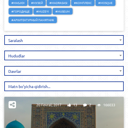
#MASJIDI
#МУЗЕЙ
#MADRASASI
#КОМПЛЕКС
#MOSQUE
#ГОРОДИЩЕ
#MUZEYI
#MUSEUM
#АРХИТЕКТУРНЫЙ ПАМЯТНИК
Saralash
Hududlar
Davrlar
20 Fevral, 2017
13
2
166033