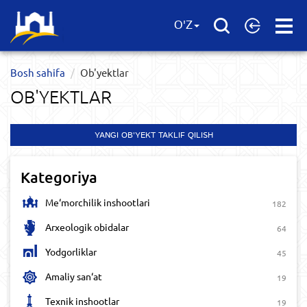
Open
O'Z
Menu
Bosh sahifa
Ob'yektlar​
OB'YEKTLAR​
YANGI OB'YEKT TAKLIF QILISH
Kategoriya
Me‘morchilik inshootlari
182
Arxeologik obidalar
64
Yodgorliklar
45
Amaliy san‘at
19
Texnik inshootlar
19