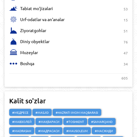
Tabiat mo‘jizalari
53
Urf-odatlar va an‘analar
15
Ziyoratgohlar
51
Diniy obyektlar
76
Muzeylar
47
Boshqa
34
605
Kalit so'zlar
#МЕДРЕСЕ
#MASJID
#HAZRATI IMOM MAQBARASI
#МАВЗОЛЕЙ
#МАҚБАРАСИ
#TOSHKENT
#SAMARQAND
#MADRASAH
#МАДРАСАСИ
#MAUSOLEUM
#МАСЖИДИ