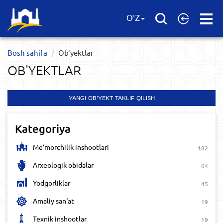
Open
O'Z
Menu
Bosh sahifa
Ob'yektlar​
OB'YEKTLAR​
YANGI OB'YEKT TAKLIF QILISH
Kategoriya
Me‘morchilik inshootlari
182
Arxeologik obidalar
64
Yodgorliklar
45
Amaliy san‘at
19
Texnik inshootlar
19