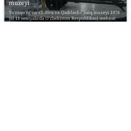
muzeyi
To’raqo’rg’on «Xotira va Qadrlash» xalq muzeyi 1978
yil 11 sentyabrda O’zbekiston Respublikasi mehnat
qaxramoni, 2-jaxon...
03 Iyun, 2015
0
0
21929
O‘lkashunoslik muzeyi Samarkand
viloyati
Samarqandning xushmanzara bir burchagida, XX asr
boshlariga tegishli eklektika usulidagiga tegishli,
me’mor Ye.O.Nelle loyihasi asosida...