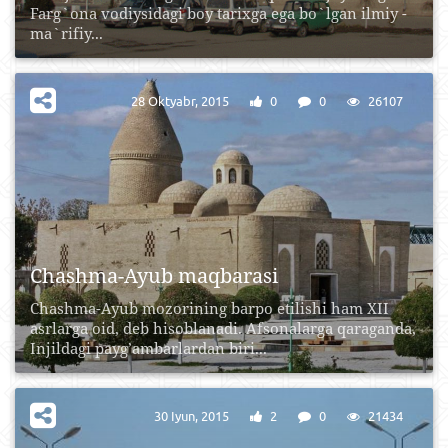
Farg`ona vodiysidagi boy tarixga ega bo`lgan ilmiy -
ma`rifiy...
28 Oktyabr, 2015
0
0
26107
Chashma-Ayub maqbarasi
Chashma-Ayub mozorining barpo etilishi ham XII
asrlarga oid, deb hisoblanadi. Afsonalarga qaraganda,
Injildagi payg’ambarlardan biri...
30 Iyun, 2015
2
0
21434