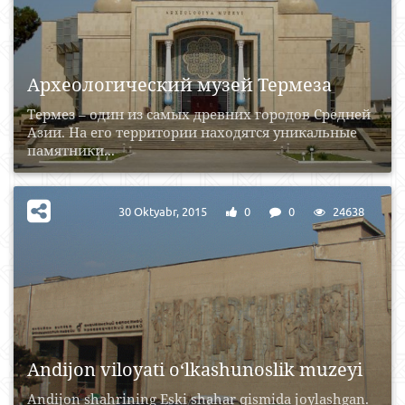
Археологический музей Термеза
Термез – один из самых древних городов Средней
Азии. На его территории находятся уникальные
памятники...
30 Oktyabr, 2015
0
0
24638
Andijon viloyati o‘lkashunoslik muzeyi
Andijon shahrining Eski shahar qismida joylashgan.