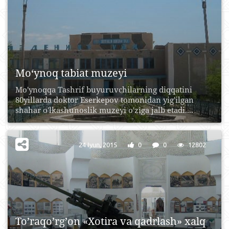
Mo‘ynoq tabiat muzeyi
Mo'ynoqqa Tashrif buyuruvchilarning diqqatini
80yillarda doktor Eserkepov tomonidan yig'ilgan
shahar o'lkashunoslik muzeyi o'ziga jalb etadi....
24 Iyun, 2015
0
0
12802
To’raqo’rg’on «Xotira va qadrlash» xalq