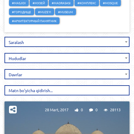
#MASJIDI
#МУЗЕЙ
#MADRASASI
#КОМПЛЕКС
#MOSQUE
#ГОРОДИЩЕ
#MUZEYI
#MUSEUM
#АРХИТЕКТУРНЫЙ ПАМЯТНИК
Saralash
Hududlar
Davrlar
28 Mart, 2017
0
0
28113