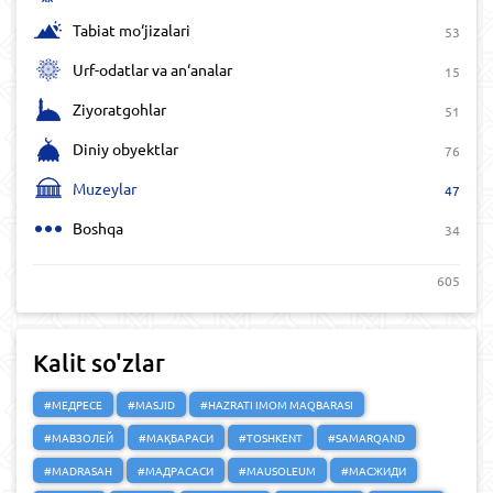
Tabiat mo‘jizalari
53
Urf-odatlar va an‘analar
15
Ziyoratgohlar
51
Diniy obyektlar
76
Muzeylar
47
Boshqa
34
605
Kalit so'zlar
#МЕДРЕСЕ
#MASJID
#HAZRATI IMOM MAQBARASI
#МАВЗОЛЕЙ
#МАҚБАРАСИ
#TOSHKENT
#SAMARQAND
#MADRASAH
#МАДРАСАСИ
#MAUSOLEUM
#МАСЖИДИ