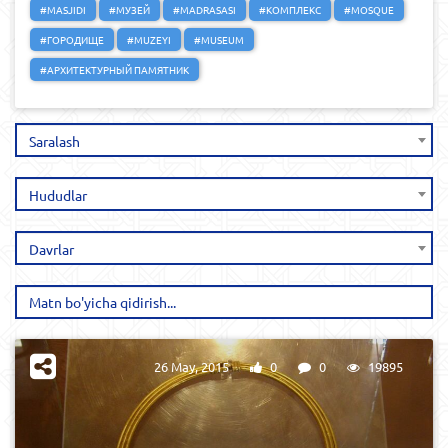
#MASJIDI
#МУЗЕЙ
#MADRASASI
#КОМПЛЕКС
#MOSQUE
#ГОРОДИЩЕ
#MUZEYI
#MUSEUM
#АРХИТЕКТУРНЫЙ ПАМЯТНИК
Saralash
Hududlar
Davrlar
26 May, 2015
0
0
19895