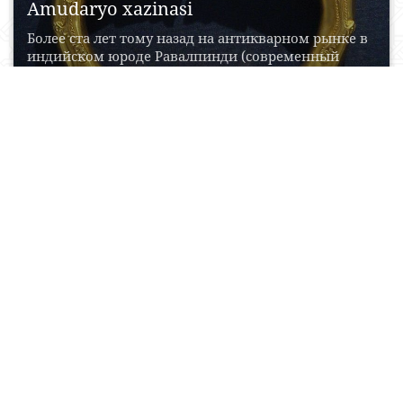
Amudaryo xazinasi
Более ста лет тому назад на антикварном рынке в
индийском юроде Равалпинди (современный
Пакистан) появились...
25 May, 2015
0
0
25162
Qirqqiz qal‘a‘asi
Qirqqiz qal'asi - Surxondaryo viloyatidagi me'moriy
yodgorlik (9-10-a.lar); Termiz tumanida (vayrona
holida saqlangan). Nima maqsadda...