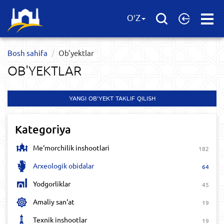
Open
O'Z
Menu
Bosh sahifa
Ob'yektlar​
OB'YEKTLAR​
YANGI OB'YEKT TAKLIF QILISH
Kategoriya
Me‘morchilik inshootlari
182
Arxeologik obidalar
64
Yodgorliklar
45
Amaliy san‘at
19
Texnik inshootlar
19