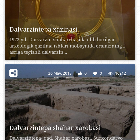
Dalvarzintepa xazinasi
1972 yili Darvarzin shaharchasida olib borilgan
arxeologik qazilma ishlari mobaynida eramizning I
asriga tegishli dalvarzin...
26 May, 2015
0
0
16212
Dalvarzintepa shahar xarobasi
Dalvarzintepa- qad. Shahar xarobasi. Surxondaryo