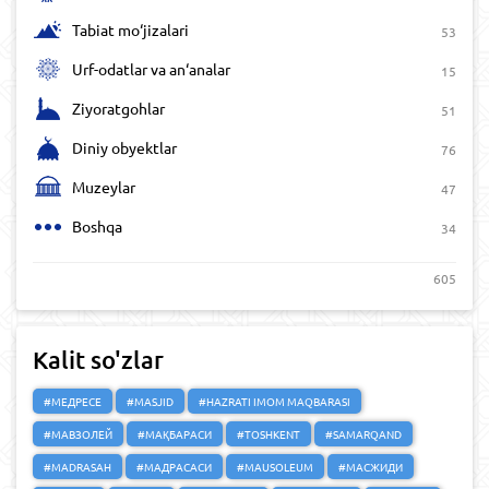
Tabiat mo‘jizalari
53
Urf-odatlar va an‘analar
15
Ziyoratgohlar
51
Diniy obyektlar
76
Muzeylar
47
Boshqa
34
605
Kalit so'zlar
#МЕДРЕСЕ
#MASJID
#HAZRATI IMOM MAQBARASI
#МАВЗОЛЕЙ
#МАҚБАРАСИ
#TOSHKENT
#SAMARQAND
#MADRASAH
#МАДРАСАСИ
#MAUSOLEUM
#МАСЖИДИ