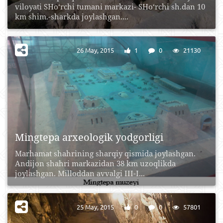
viloyati SHo‘rchi tumani markazi- SHo‘rchi sh.dan 10
km shim.-sharkda joylashgan....
26 May, 2015
1
0
21130
Mingtepa arxeologik yodgorligi
Marhamat shahrining sharqiy qismida joylashgan.
Andijon shahri markazidan 38 km uzoqlikda
joylashgan. Milloddan avvalgi III-I...
25 May, 2015
0
0
57801