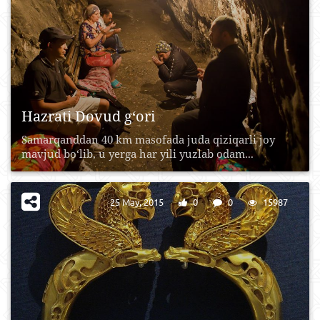
Hazrati Dovud g‘ori
Samarqanddan 40 km masofada juda qiziqarli joy
mavjud bo‘lib, u yerga har yili yuzlab odam...
25 May, 2015
0
0
15987