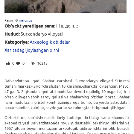
Rasm : ©
meros.uz
Ob'yekt yaratilgan sana:
III в. до н. э.
Hudud:
Surxondaryo viloyati
Kategoriya:
Arxeologik obidalar
Xaritadagi joylashgan o'rni
0
0
16213
Dalvarzintepa- qad. Shahar xarobasi. Surxondaryo viloyati SHo‘rchi
tumani markazi- SHo‘rchi sh.dan 10 km shim.-sharkda joylashgan. Mayd.
47 ga. D. 2 qismdan: qudratli mudofaa devori (qalinligi10 m.gacha) b-n
o‘rab olin-gan shoh saroy qal'asi va shaharning o‘zidan iborat. Shahar
ham mudofaaning istehkomli tizimiga ega bo‘lib, bu yerda aslzodalar,
hunarmandlar, kulollar, savdogarlar va ruhoniylar istiqomat qilishgan.
O‘zbekiston san'atshunoslik ilmiy tadqiqot in-tining san'atshunos-lik
ekspeditsiyasi Dalvarzintepada 1962 y. dastlabki tekshiruv ishlarini va
1967 yildan buyon muntazam arxeologik qidiruv ishlarini olib boradi.
Dushanba sh.da «Kushonlar davrida Markaziy Osiyo» mavzuida o‘tgan