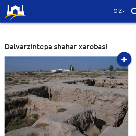
O'Z
Dalvarzintepa shahar xarobasi