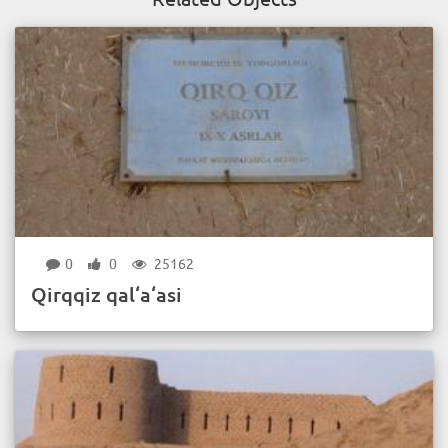
0
0
25162
Qirqqiz qal‘a‘asi