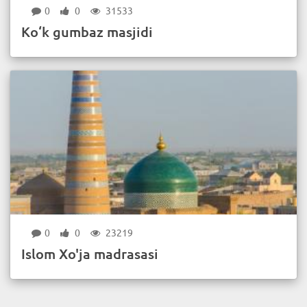
0
0
31533
Ko‘k gumbaz masjidi
0
0
23219
Islom Xo'ja madrasasi