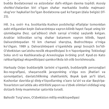
budda ibodatxonasi va aslzodalar dafn etilgan daxma topildi. Asosiy
shohko‘chalardan biri o‘tgan shahar markazida budda majmuasi-
ulug‘vor haykallari bo‘lgan ibodatxona qad ko‘targan (dala belgisi: DT-
25).
Mil. 3-a. oxiri- 4-a. boshlarida Kushon podsholigi eftaliylar tomonidan
zabt etilgandan keyin Dalvarzintepa vayron kilinib hayot faqat uning bir
qismidagina (hoz. qal'a(hisor) shoh saroyi o‘rnida) saqlanib kelgan.
Arablar istilosidan so‘ng shahar batamom vayron kilinib, hayot
Dalvarzintepadan 10 km chamasi sharqtsa, Budrochtepa o‘rniga
ko‘chgan. 1989 y. Dalvarzintepani o‘rganishda yangi bosqich bo‘ldi-
O‘zbekistan san'atshu-noslik ekspeditsiyasi b-n Yaponiyaning Tokiodagi
Soka un-ti va Kashixarada-gi Arxeologiya in-tining prof. Kyud-zo Kato
rahbarligidagi ekspeditsiyasi qamkorlikda ish olib borishmoqda.
Markaziy Osiyo buddaviylik tarixini o‘rganish, buddaviylik personajlari
iko-nografiyasi, shaqarsozlik jarayonining o‘ziga xos jihatlari va
qonuniyatlari, davlatchilikning shakllanishi, Buyuk ipak yo‘li izlari,
Kushonlar davrida-gi diniy e'tiqodlarning o‘zaro ta'siri va ular Baqtriya-
Toxariston san'atida aks ettirilishi yapon va o‘zbek olimlari oldidagi eng
dolzarb ilmiy muammolar qatorida turadi.
Bahodir Turg‘unov, O‘zbekiston milliy ensiklopediyasi