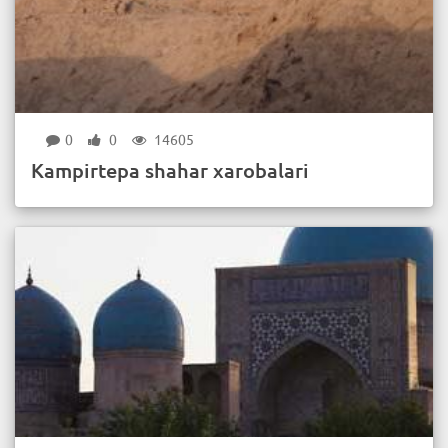
0
0
14605
Kampirtepa shahar xarobalari