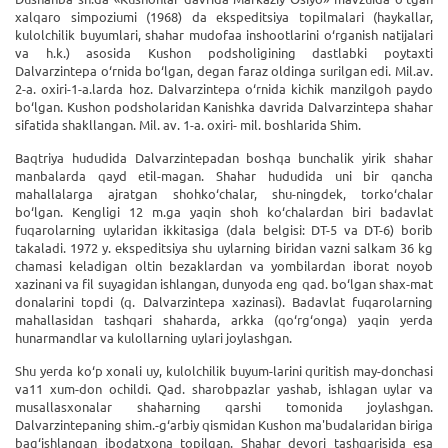
xalqaro simpoziumi (1968) da ekspeditsiya topilmalari (haykallar,
kulolchilik buyumlari, shahar mudofaa inshootlarini o‘rganish natijalari
va h.k.) asosida Kushon podsholigining dastlabki poytaxti
Dalvarzintepa o‘rnida bo‘lgan, degan faraz oldinga surilgan edi. Mil.av.
2-a. oxiri-1-a.larda hoz. Dalvarzintepa o‘rnida kichik manzilgoh paydo
bo‘lgan. Kushon podsholaridan Kanishka davrida Dalvarzintepa shahar
sifatida shakllangan. Mil. av. 1-a. oxiri- mil. boshlarida Shim.
Baqtriya hududida Dalvarzintepadan boshqa bunchalik yirik shahar
manbalarda qayd etil-magan. Shahar hududida uni bir qancha
mahallalarga ajratgan shohko‘chalar, shu-ningdek, torko‘chalar
bo‘lgan. Kengligi 12 m.ga yaqin shoh ko‘chalardan biri badavlat
fuqarolarning uylaridan ikkitasiga (dala belgisi: DT-5 va DT-6) borib
takaladi. 1972 y. ekspeditsiya shu uylarning biridan vazni salkam 36 kg
chamasi keladigan oltin bezaklardan va yombilardan iborat noyob
xazinani va fil suyagidan ishlangan, dunyoda eng qad. bo‘lgan shax-mat
donalarini topdi (q. Dalvarzintepa xazinasi). Badavlat fuqarolarning
mahallasidan tashqari shaharda, arkka (qo‘rg‘onga) yaqin yerda
hunarmandlar va kulollarning uylari joylashgan.
Shu yerda ko‘p xonali uy, kulolchilik buyum-larini quritish may-donchasi
va11 xum-don ochildi. Qad. sharobpazlar yashab, ishlagan uylar va
musallasxonalar shaharning qarshi tomonida joylashgan.
Dalvarzintepaning shim.-g‘arbiy qismidan Kushon ma'budalaridan biriga
bag‘ishlangan ibodatxona topilgan. Shahar devori tashqarisida esa