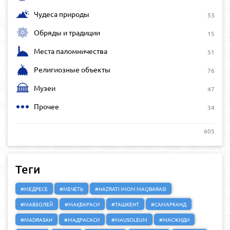
Чудеса природы
53
Обряды и традиции
15
Места паломничества
51
Религиозные объекты
76
Музеи
47
Прочее
34
605
Теги
#МЕДРЕСЕ
#МЕЧЕТЬ
#HAZRATI IMOM MAQBARASI
#МАВЗОЛЕЙ
#МАҚБАРАСИ
#ТАШКЕНТ
#САМАРКАНД
#MADRASAH
#МАДРАСАСИ
#MAUSOLEUM
#МАСЖИДИ