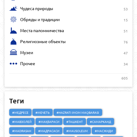
Чудеса природы
53
Обряды и традиции
15
Места паломничества
51
Религиозные объекты
76
Музеи
47
Прочее
34
605
Теги
#МЕДРЕСЕ
#МЕЧЕТЬ
#HAZRATI IMOM MAQBARASI
#МАВЗОЛЕЙ
#МАҚБАРАСИ
#ТАШКЕНТ
#САМАРКАНД
#MADRASAH
#МАДРАСАСИ
#MAUSOLEUM
#МАСЖИДИ