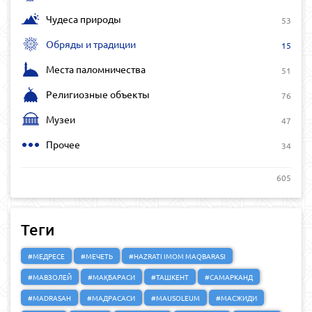
Чудеса природы
53
Обряды и традиции
15
Места паломничества
51
Религиозные объекты
76
Музеи
47
Прочее
34
605
Теги
#МЕДРЕСЕ
#МЕЧЕТЬ
#HAZRATI IMOM MAQBARASI
#МАВЗОЛЕЙ
#МАҚБАРАСИ
#ТАШКЕНТ
#САМАРКАНД
#MADRASAH
#МАДРАСАСИ
#MAUSOLEUM
#МАСЖИДИ