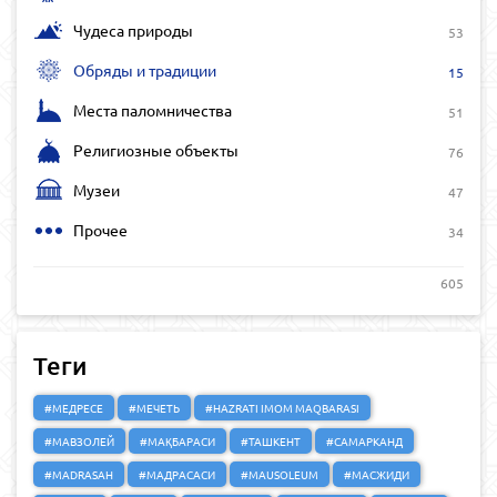
Чудеса природы
53
Обряды и традиции
15
Места паломничества
51
Религиозные объекты
76
Музеи
47
Прочее
34
605
Теги
#МЕДРЕСЕ
#МЕЧЕТЬ
#HAZRATI IMOM MAQBARASI
#МАВЗОЛЕЙ
#МАҚБАРАСИ
#ТАШКЕНТ
#САМАРКАНД
#MADRASAH
#МАДРАСАСИ
#MAUSOLEUM
#МАСЖИДИ