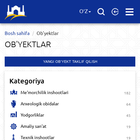
Open
O'Z
Menu
Bosh sahifa
Ob'yektlar​
OB'YEKTLAR​
YANGI OB'YEKT TAKLIF QILISH
Kategoriya
Me‘morchilik inshootlari
182
Arxeologik obidalar
64
Yodgorliklar
45
Amaliy san‘at
19
Texnik inshootlar
19