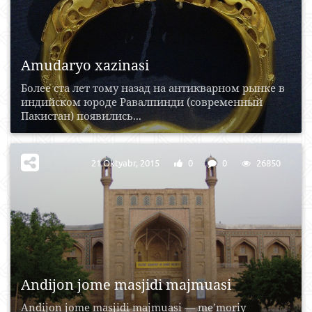
Amudaryo xazinasi
Более ста лет тому назад на антикварном рынке в
индийском юроде Равалпинди (современный
Пакистан) появились...
21 Oktyabr, 2015
0
0
26850
Andijon jome masjidi majmuasi
Andijon jome masjidi majmuasi — me’moriy