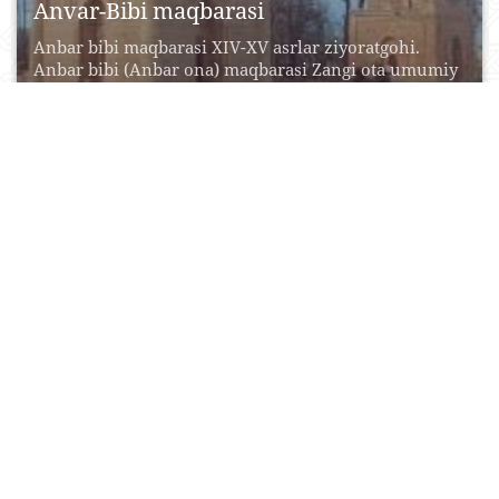
Anvar-Bibi maqbarasi
Anbar bibi maqbarasi XIV-XV asrlar ziyoratgohi.
Anbar bibi (Anbar ona) maqbarasi Zangi ota umumiy
majmua...
12 Oktyabr, 2015
0
0
21783
Aqshaxan-Qal`a (Qazaqli Yatqan)
Mustahkam devorlar bilan wralgan qala shaharning
bir qismi bwlgan. Mazkur inshoot qadimiy
shaharning bir qismi...