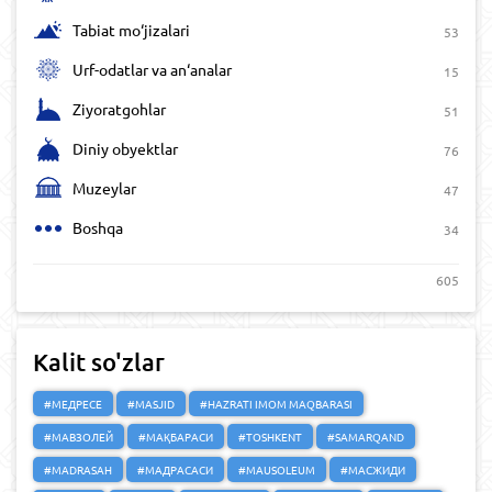
Tabiat mo‘jizalari
53
Urf-odatlar va an‘analar
15
Ziyoratgohlar
51
Diniy obyektlar
76
Muzeylar
47
Boshqa
34
605
Kalit so'zlar
#МЕДРЕСЕ
#MASJID
#HAZRATI IMOM MAQBARASI
#МАВЗОЛЕЙ
#МАҚБАРАСИ
#TOSHKENT
#SAMARQAND
#MADRASAH
#МАДРАСАСИ
#MAUSOLEUM
#МАСЖИДИ