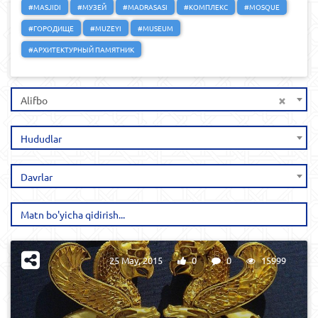
#MASJIDI
#МУЗЕЙ
#MADRASASI
#КОМПЛЕКС
#MOSQUE
#ГОРОДИЩЕ
#MUZEYI
#MUSEUM
#АРХИТЕКТУРНЫЙ ПАМЯТНИК
×
Alifbo
Hududlar
Davrlar
25 May, 2015
0
0
15999