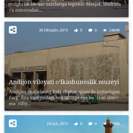
yodgorlik 19- asr oxirlariga tegishli. Masjid, Madrasa
va minoradan...
30 Oktyabr, 2015
0
0
24648
Andijon viloyati o‘lkashunoslik muzeyi
Andijon shahrining Eski shahar qismida joylashgan.
Farg`ona vodiysidagi boy tarixga ega bo`lgan ilmiy -
ma`rifiy...
24 Iyul, 2015
0
0
15506