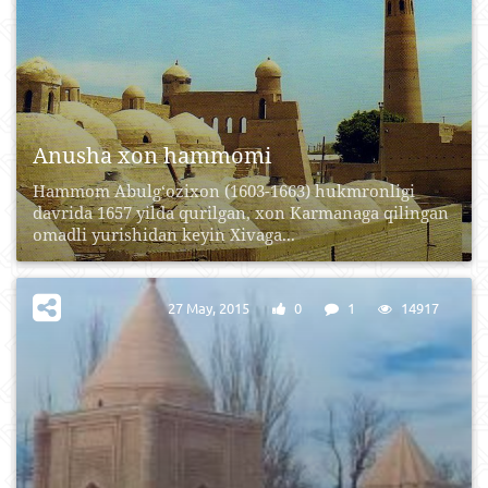
Anusha xon hammomi
Hammom Abulg‘ozixon (1603-1663) hukmronligi
davrida 1657 yilda qurilgan, xon Karmanaga qilingan
omadli yurishidan keyin Xivaga...
27 May, 2015
0
1
14917