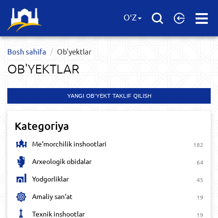
Open
O'Z
Menu
Bosh sahifa
Ob'yektlar​
OB'YEKTLAR​
YANGI OB'YEKT TAKLIF QILISH
Kategoriya
Me‘morchilik inshootlari
182
Arxeologik obidalar
64
Yodgorliklar
45
Amaliy san‘at
19
Texnik inshootlar
19