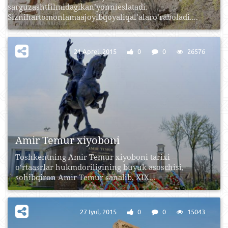
sarguzashtfilmidagikan’yonnieslatadi.
Siznihartomonlamaajoyibqoyaliqal’alaro’raboladi....
21 Aprel, 2015
0
0
26576
Amir Temur xiyoboni
Toshkentning Amir Temur xiyoboni tarixi –
o‘rtaasrlar hukmdoriligining buyuk asoschisi,
sohibqiron Amir Temur sanalib, XIX...
27 Iyul, 2015
0
0
15043