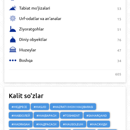
Tabiat mo‘jizalari
53
Urf-odatlar va an‘analar
15
Ziyoratgohlar
51
Diniy obyektlar
76
Muzeylar
47
Boshqa
34
605
Kalit so'zlar
#МЕДРЕСЕ
#MASJID
#HAZRATI IMOM MAQBARASI
#МАВЗОЛЕЙ
#МАҚБАРАСИ
#TOSHKENT
#SAMARQAND
#MADRASAH
#МАДРАСАСИ
#MAUSOLEUM
#МАСЖИДИ