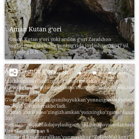
Aman Kutan g‘ori
Omon Kutan g‘ori yoki arslon g‘ori Zarafshon
tog‘larining shimoliy yonbag‘rida joylashgan. 1947 yil
arxeolog D.N....
Amir Temur g‘ori
25 May, 2015
1
0
25674
MashhurAmirTemurg’ori (AmirTemurKo’ragoniy)
Hisortog’laridajoylashganvama’muriyjihatdanO’zbekistonn
tumaniqarashli.
G’orningulkankirishqismibuyukkan’yonningSharqiyetagioh
yo’lboshlovchikerakbo’ladi.
Mustaqilravishdao’zingizhamkan’yonningko’zgatashlanmay
200
metrdanortiqtublikdajoylashgantoshlizinapoyalardantush
Uzunligitaxminan 6
kilometrlikmanzaralikan’yonmashhur “ZolotoMakkeni”