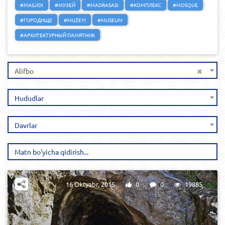
#MASJIDI
#МУЗЕЙ
#MADRASASI
#КОМПЛЕКС
#MOSQUE
#ГОРОДИЩЕ
#MUZEYI
#MUSEUM
#АРХИТЕКТУРНЫЙ ПАМЯТНИК
×
Alifbo
Hududlar
Davrlar
16 Oktyabr, 2015
0
0
19885